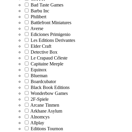
Bad Taste Games
Barbu Inc
Philibert
Battlefront Miniatures
Averse
Ediciones Primigenio
Les Editions Derivantes
Elder Craft
Detective Box
Le Crapaud Céleste
Capitaine Meeple
Equinox
Blueman
Boardcubator
Black Book Editions
Wonderbow Games
2F-Spiele
Arcane Tinmen
Arkhane Asylum
Alnomcys
Allplay
Editions Tournon