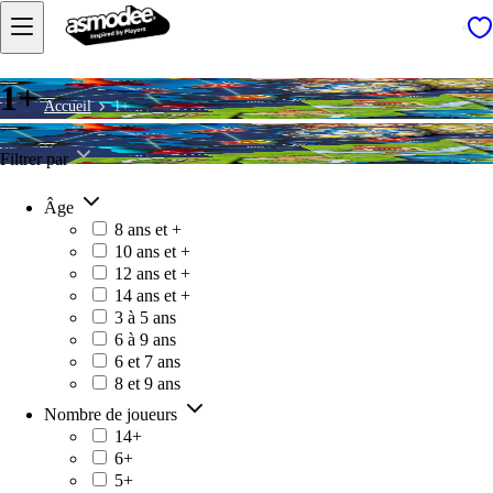
1+
Accueil
1+
Filtrer par
Âge
8 ans et +
10 ans et +
12 ans et +
14 ans et +
3 à 5 ans
6 à 9 ans
6 et 7 ans
8 et 9 ans
Nombre de joueurs
14+
6+
5+