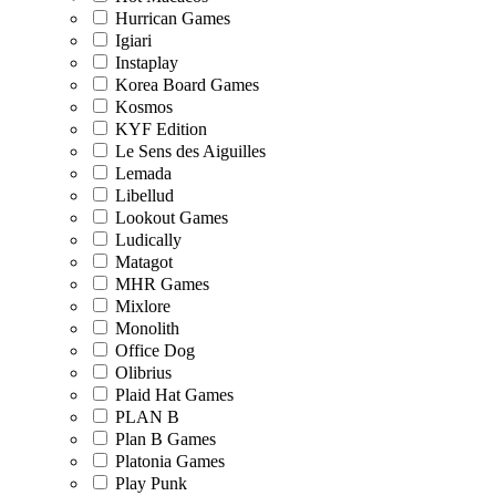
Hurrican Games
Igiari
Instaplay
Korea Board Games
Kosmos
KYF Edition
Le Sens des Aiguilles
Lemada
Libellud
Lookout Games
Ludically
Matagot
MHR Games
Mixlore
Monolith
Office Dog
Olibrius
Plaid Hat Games
PLAN B
Plan B Games
Platonia Games
Play Punk