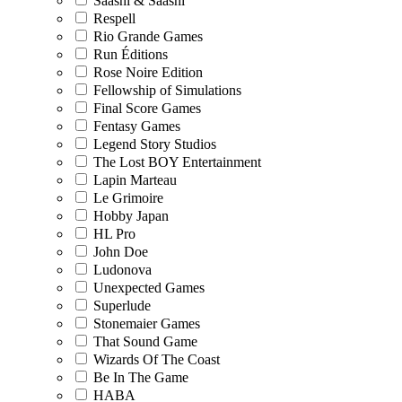
Saashi & Saashi
Respell
Rio Grande Games
Run Éditions
Rose Noire Edition
Fellowship of Simulations
Final Score Games
Fentasy Games
Legend Story Studios
The Lost BOY Entertainment
Lapin Marteau
Le Grimoire
Hobby Japan
HL Pro
John Doe
Ludonova
Unexpected Games
Superlude
Stonemaier Games
That Sound Game
Wizards Of The Coast
Be In The Game
HABA