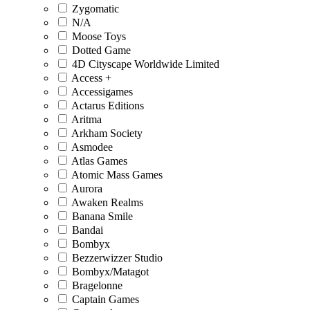
Zygomatic
N/A
Moose Toys
Dotted Game
4D Cityscape Worldwide Limited
Access +
Accessigames
Actarus Editions
Aritma
Arkham Society
Asmodee
Atlas Games
Atomic Mass Games
Aurora
Awaken Realms
Banana Smile
Bandai
Bombyx
Bezzerwizzer Studio
Bombyx/Matagot
Bragelonne
Captain Games