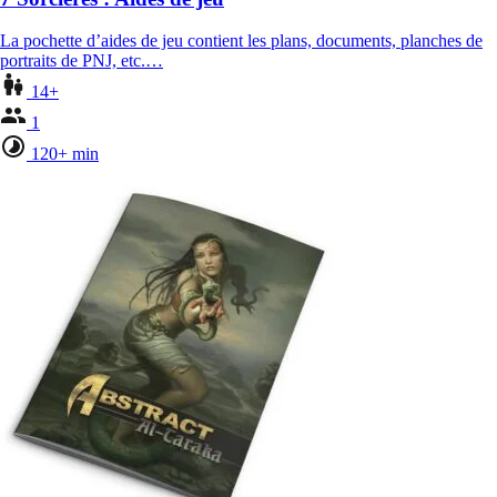
La pochette d’aides de jeu contient les plans, documents, planches de
portraits de PNJ, etc.…
14+
1
120+ min