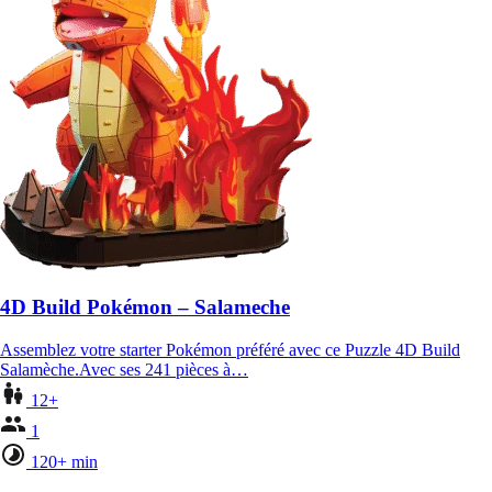
4D Build Pokémon – Salameche
Assemblez votre starter Pokémon préféré avec ce Puzzle 4D Build
Salamèche.Avec ses 241 pièces à…
12+
1
120+ min