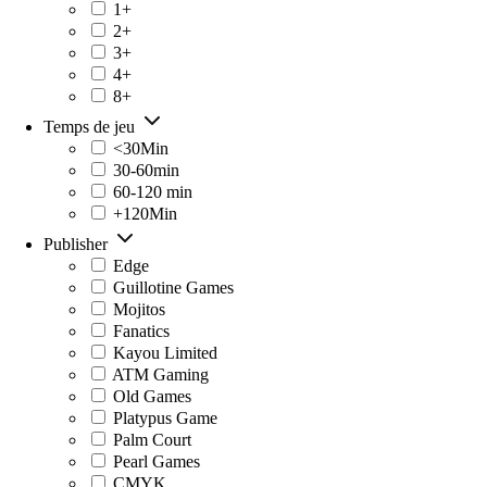
1+
2+
3+
4+
8+
Temps de jeu
<30Min
30-60min
60-120 min
+120Min
Publisher
Edge
Guillotine Games
Mojitos
Fanatics
Kayou Limited
ATM Gaming
Old Games
Platypus Game
Palm Court
Pearl Games
CMYK