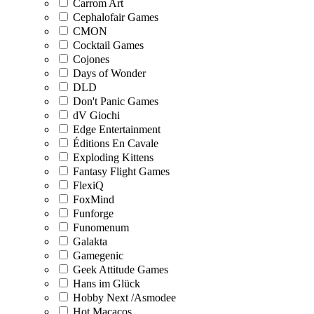
Carrom Art
Cephalofair Games
CMON
Cocktail Games
Cojones
Days of Wonder
DLD
Don't Panic Games
dV Giochi
Edge Entertainment
Éditions En Cavale
Exploding Kittens
Fantasy Flight Games
FlexiQ
FoxMind
Funforge
Funomenum
Galakta
Gamegenic
Geek Attitude Games
Hans im Glück
Hobby Next /Asmodee
Hot Macacos