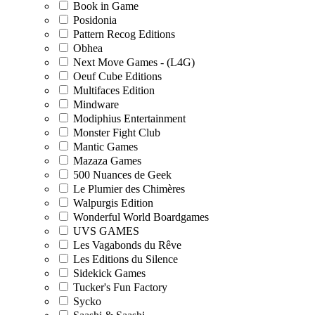
Book in Game
Posidonia
Pattern Recog Editions
Obhea
Next Move Games - (L4G)
Oeuf Cube Editions
Multifaces Edition
Mindware
Modiphius Entertainment
Monster Fight Club
Mantic Games
Mazaza Games
500 Nuances de Geek
Le Plumier des Chimères
Walpurgis Edition
Wonderful World Boardgames
UVS GAMES
Les Vagabonds du Rêve
Les Editions du Silence
Sidekick Games
Tucker's Fun Factory
Sycko