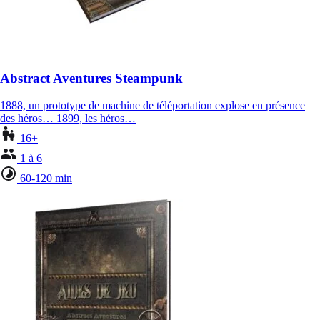
Abstract Aventures Steampunk
1888, un prototype de machine de téléportation explose en présence
des héros… 1899, les héros…
16+
1 à 6
60-120 min