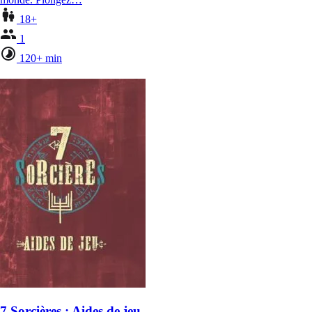
18+
1
120+ min
7 Sorcières : Aides de jeu