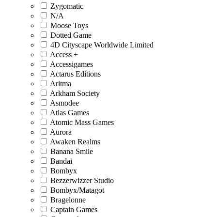
Zygomatic
N/A
Moose Toys
Dotted Game
4D Cityscape Worldwide Limited
Access +
Accessigames
Actarus Editions
Aritma
Arkham Society
Asmodee
Atlas Games
Atomic Mass Games
Aurora
Awaken Realms
Banana Smile
Bandai
Bombyx
Bezzerwizzer Studio
Bombyx/Matagot
Bragelonne
Captain Games