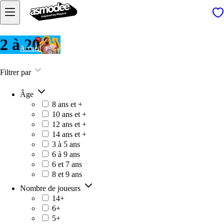
2 à 20
Accueil
2 à 20
Filtrer par
Âge
8 ans et +
10 ans et +
12 ans et +
14 ans et +
3 à 5 ans
6 à 9 ans
6 et 7 ans
8 et 9 ans
Nombre de joueurs
14+
6+
5+