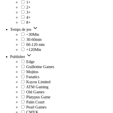
1+
2+
3+
4+
8+
Temps de jeu
<30Min
30-60min
60-120 min
+120Min
Publisher
Edge
Guillotine Games
Mojitos
Fanatics
Kayou Limited
ATM Gaming
Old Games
Platypus Game
Palm Court
Pearl Games
CMYK