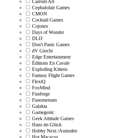
Carrom Art
Cephalofair Games
CMON
Cocktail Games
Cojones
Days of Wonder
DLD
Don't Panic Games
dV Giochi
Edge Entertainment
Éditions En Cavale
Exploding Kittens
Fantasy Flight Games
FlexiQ
FoxMind
Funforge
Funomenum
Galakta
Gamegenic
Geek Attitude Games
Hans im Glück
Hobby Next /Asmodee
Hot Macacos