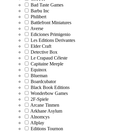
Bad Taste Games
Barbu Inc
Philibert
Battlefront Miniatures
Averse
Ediciones Primigenio
Les Editions Derivantes
Elder Craft
Detective Box
Le Crapaud Céleste
Capitaine Meeple
Equinox
Blueman
Boardcubator
Black Book Editions
Wonderbow Games
2F-Spiele
Arcane Tinmen
Arkhane Asylum
Alnomcys
Allplay
Editions Tournon