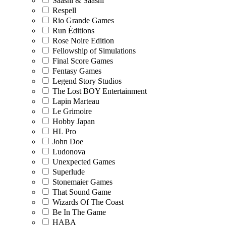
Saashi & Saashi
Respell
Rio Grande Games
Run Éditions
Rose Noire Edition
Fellowship of Simulations
Final Score Games
Fentasy Games
Legend Story Studios
The Lost BOY Entertainment
Lapin Marteau
Le Grimoire
Hobby Japan
HL Pro
John Doe
Ludonova
Unexpected Games
Superlude
Stonemaier Games
That Sound Game
Wizards Of The Coast
Be In The Game
HABA