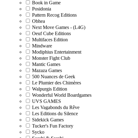
Book in Game
Posidonia
Pattern Recog Editions
Obhea
Next Move Games - (L4G)
Oeuf Cube Editions
Multifaces Edition
Mindware
Modiphius Entertainment
Monster Fight Club
Mantic Games
Mazaza Games
500 Nuances de Geek
Le Plumier des Chimères
Walpurgis Edition
Wonderful World Boardgames
UVS GAMES
Les Vagabonds du Rêve
Les Editions du Silence
Sidekick Games
Tucker's Fun Factory
Sycko