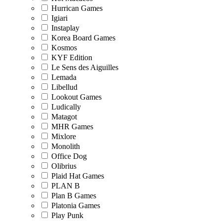
Hurrican Games
Igiari
Instaplay
Korea Board Games
Kosmos
KYF Edition
Le Sens des Aiguilles
Lemada
Libellud
Lookout Games
Ludically
Matagot
MHR Games
Mixlore
Monolith
Office Dog
Olibrius
Plaid Hat Games
PLAN B
Plan B Games
Platonia Games
Play Punk