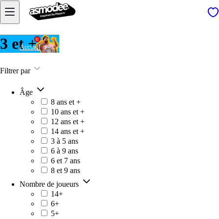
3 et +
Accueil
3 et +
Filtrer par
Âge
8 ans et +
10 ans et +
12 ans et +
14 ans et +
3 à 5 ans
6 à 9 ans
6 et 7 ans
8 et 9 ans
Nombre de joueurs
14+
6+
5+