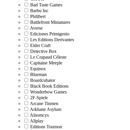
Bad Taste Games
Barbu Inc
Philibert
Battlefront Miniatures
Averse
Ediciones Primigenio
Les Editions Derivantes
Elder Craft
Detective Box
Le Crapaud Céleste
Capitaine Meeple
Equinox
Blueman
Boardcubator
Black Book Editions
Wonderbow Games
2F-Spiele
Arcane Tinmen
Arkhane Asylum
Alnomcys
Allplay
Editions Tournon