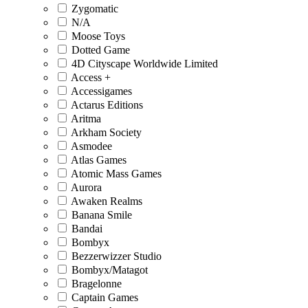
Zygomatic
N/A
Moose Toys
Dotted Game
4D Cityscape Worldwide Limited
Access +
Accessigames
Actarus Editions
Aritma
Arkham Society
Asmodee
Atlas Games
Atomic Mass Games
Aurora
Awaken Realms
Banana Smile
Bandai
Bombyx
Bezzerwizzer Studio
Bombyx/Matagot
Bragelonne
Captain Games