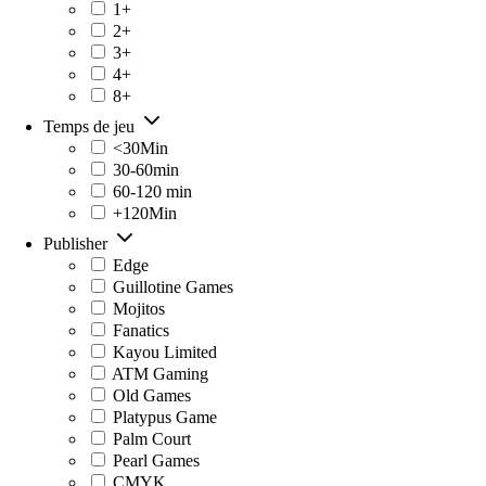
1+
2+
3+
4+
8+
Temps de jeu
<30Min
30-60min
60-120 min
+120Min
Publisher
Edge
Guillotine Games
Mojitos
Fanatics
Kayou Limited
ATM Gaming
Old Games
Platypus Game
Palm Court
Pearl Games
CMYK