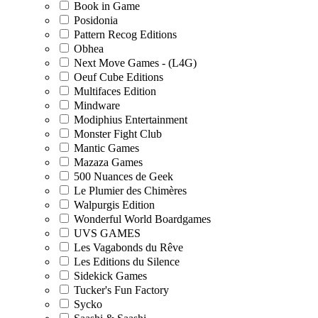
Book in Game
Posidonia
Pattern Recog Editions
Obhea
Next Move Games - (L4G)
Oeuf Cube Editions
Multifaces Edition
Mindware
Modiphius Entertainment
Monster Fight Club
Mantic Games
Mazaza Games
500 Nuances de Geek
Le Plumier des Chimères
Walpurgis Edition
Wonderful World Boardgames
UVS GAMES
Les Vagabonds du Rêve
Les Editions du Silence
Sidekick Games
Tucker's Fun Factory
Sycko