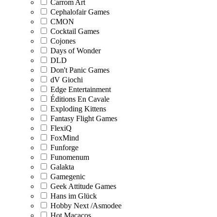
Carrom Art
Cephalofair Games
CMON
Cocktail Games
Cojones
Days of Wonder
DLD
Don't Panic Games
dV Giochi
Edge Entertainment
Éditions En Cavale
Exploding Kittens
Fantasy Flight Games
FlexiQ
FoxMind
Funforge
Funomenum
Galakta
Gamegenic
Geek Attitude Games
Hans im Glück
Hobby Next /Asmodee
Hot Macacos