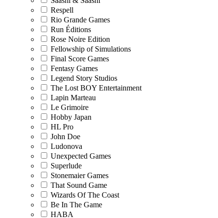
Saashi & Saashi
Respell
Rio Grande Games
Run Éditions
Rose Noire Edition
Fellowship of Simulations
Final Score Games
Fentasy Games
Legend Story Studios
The Lost BOY Entertainment
Lapin Marteau
Le Grimoire
Hobby Japan
HL Pro
John Doe
Ludonova
Unexpected Games
Superlude
Stonemaier Games
That Sound Game
Wizards Of The Coast
Be In The Game
HABA