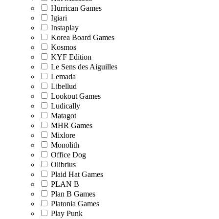
Hurrican Games
Igiari
Instaplay
Korea Board Games
Kosmos
KYF Edition
Le Sens des Aiguilles
Lemada
Libellud
Lookout Games
Ludically
Matagot
MHR Games
Mixlore
Monolith
Office Dog
Olibrius
Plaid Hat Games
PLAN B
Plan B Games
Platonia Games
Play Punk