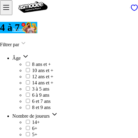
4 à 7
Accueil
4 à 7
Filtrer par
Âge
8 ans et +
10 ans et +
12 ans et +
14 ans et +
3 à 5 ans
6 à 9 ans
6 et 7 ans
8 et 9 ans
Nombre de joueurs
14+
6+
5+