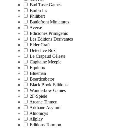
Bad Taste Games
Barbu Inc
Philibert
Battlefront Miniatures
Averse
Ediciones Primigenio
Les Editions Derivantes
Elder Craft
Detective Box
Le Crapaud Céleste
Capitaine Meeple
Equinox
Blueman
Boardcubator
Black Book Editions
Wonderbow Games
2F-Spiele
Arcane Tinmen
Arkhane Asylum
Alnomcys
Allplay
Editions Tournon