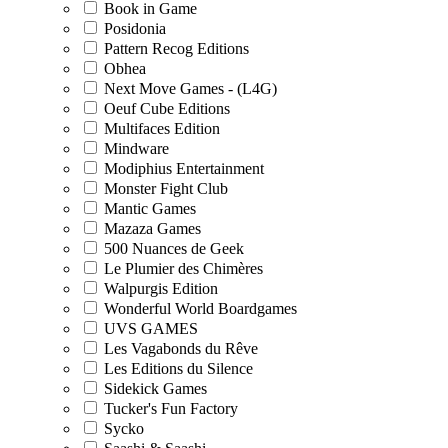
Book in Game
Posidonia
Pattern Recog Editions
Obhea
Next Move Games - (L4G)
Oeuf Cube Editions
Multifaces Edition
Mindware
Modiphius Entertainment
Monster Fight Club
Mantic Games
Mazaza Games
500 Nuances de Geek
Le Plumier des Chimères
Walpurgis Edition
Wonderful World Boardgames
UVS GAMES
Les Vagabonds du Rêve
Les Editions du Silence
Sidekick Games
Tucker's Fun Factory
Sycko