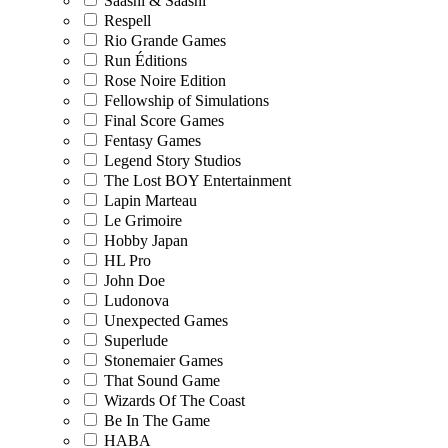
Saashi & Saashi
Respell
Rio Grande Games
Run Éditions
Rose Noire Edition
Fellowship of Simulations
Final Score Games
Fentasy Games
Legend Story Studios
The Lost BOY Entertainment
Lapin Marteau
Le Grimoire
Hobby Japan
HL Pro
John Doe
Ludonova
Unexpected Games
Superlude
Stonemaier Games
That Sound Game
Wizards Of The Coast
Be In The Game
HABA