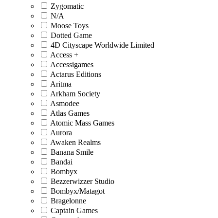
Zygomatic
N/A
Moose Toys
Dotted Game
4D Cityscape Worldwide Limited
Access +
Accessigames
Actarus Editions
Aritma
Arkham Society
Asmodee
Atlas Games
Atomic Mass Games
Aurora
Awaken Realms
Banana Smile
Bandai
Bombyx
Bezzerwizzer Studio
Bombyx/Matagot
Bragelonne
Captain Games