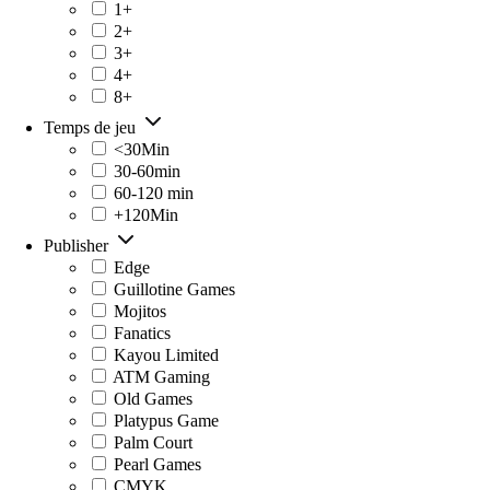
1+
2+
3+
4+
8+
Temps de jeu
<30Min
30-60min
60-120 min
+120Min
Publisher
Edge
Guillotine Games
Mojitos
Fanatics
Kayou Limited
ATM Gaming
Old Games
Platypus Game
Palm Court
Pearl Games
CMYK