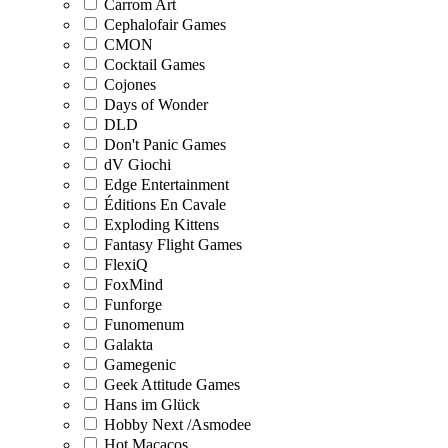
Carrom Art
Cephalofair Games
CMON
Cocktail Games
Cojones
Days of Wonder
DLD
Don't Panic Games
dV Giochi
Edge Entertainment
Éditions En Cavale
Exploding Kittens
Fantasy Flight Games
FlexiQ
FoxMind
Funforge
Funomenum
Galakta
Gamegenic
Geek Attitude Games
Hans im Glück
Hobby Next /Asmodee
Hot Macacos