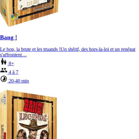
Bang !
Le bon, la brute et les truands !Un shérif, des hors-la-loi et un renégat
s'affrontent…
8+
4 à 7
20-40 min