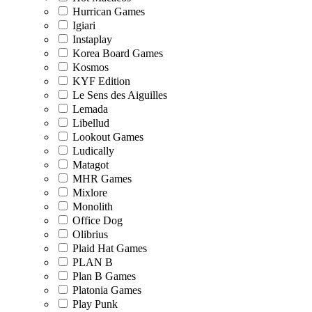
Hurrican Games
Igiari
Instaplay
Korea Board Games
Kosmos
KYF Edition
Le Sens des Aiguilles
Lemada
Libellud
Lookout Games
Ludically
Matagot
MHR Games
Mixlore
Monolith
Office Dog
Olibrius
Plaid Hat Games
PLAN B
Plan B Games
Platonia Games
Play Punk