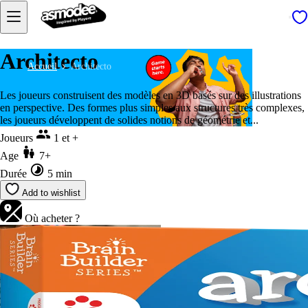
Architecto
Accueil
Architecto
Les joueurs construisent des modèles en 3D basés sur des illustrations
en perspective. Des formes plus simples aux structures très complexes,
les joueurs développent de solides notions de géométrie et...
Joueurs
1 et +
Age
7+
Durée
5 min
Add to wishlist
Où acheter ?