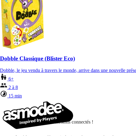
Dobble Classique (Blister Eco)
Dobble, le jeu vendu à travers le monde, arrive dans une nouvelle pré
6+
2 à 8
15 min
Restons connectés !