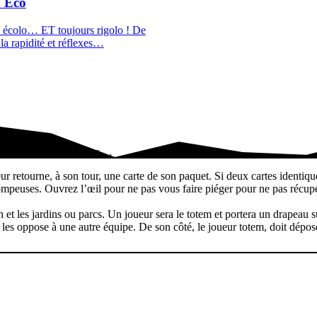
d Eco
 écolo… ET toujours rigolo ! De
 la rapidité et réflexes…
ur retourne, à son tour,…
 retourne, à son tour, une carte de son paquet. Si deux cartes identiques
nt trompeuses. Ouvrez l’œil pour ne pas vous faire piéger pour ne pas récu
 et les jardins ou parcs. Un joueur sera le totem et portera un drapeau su
l les oppose à une autre équipe. De son côté, le joueur totem, doit dépos