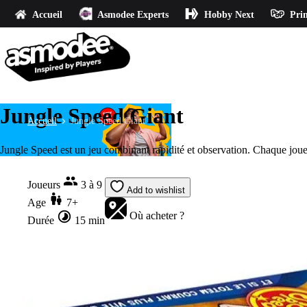
Accueil
Asmodee Experts
Hobby Next
Prin
Jungle Speed Giant
Accueil
Jungle Speed Giant
Jungle Speed est un jeu combinant rapidité et observation. Chaque joueur 
Joueurs
3 à 9
Add to wishlist
Age
7+
Où acheter ?
Durée
15 min