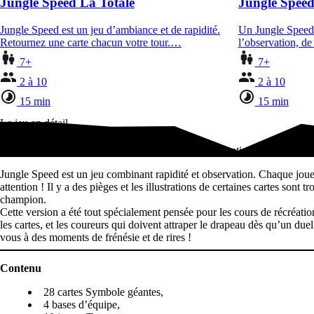
Jungle Speed La Totale
Jungle Spee
Jungle Speed est un jeu d’ambiance et de rapidité.
Un Jungle Speed
Retournez une carte chacun votre tour.…
l’observation, de
7+
7+
2 à 10
2 à 10
15 min
15 min
Le jeu en détail
Jungle Speed est un jeu combinant rapidité et observation. Chaque joue
Jungle Speed est un jeu combinant rapidité et observation. Chaque joueur
attention ! Il y a des pièges et les illustrations de certaines cartes so
champion.
Cette version a été tout spécialement pensée pour les cours de récréation
les cartes, et les coureurs qui doivent attraper le drapeau dès qu’un due
vous à des moments de frénésie et de rires !
Contenu
28 cartes Symbole géantes,
4 bases d’équipe,