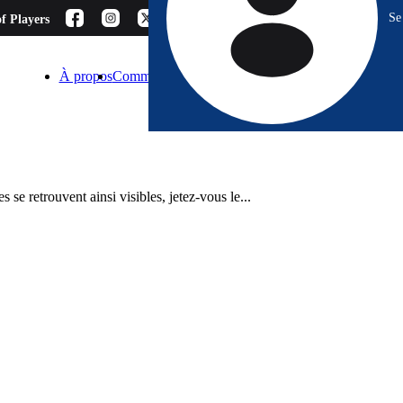
Se
f Players
À propos
Comment choisir ?
Blog
Espace Pro
Contact
se retrouvent ainsi visibles, jetez-vous le...