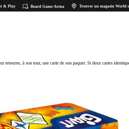
t & Play
Board Game Arena
Trouver un magasin
World o
retourne, à son tour, une carte de son paquet. Si deux cartes identiques 