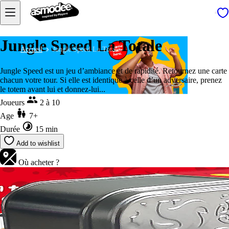
Jungle Speed La Totale
Accueil
Jungle Speed La Totale
Jungle Speed est un jeu d’ambiance et de rapidité. Retournez une carte
chacun votre tour. Si elle est identique à celle d’un adversaire, prenez
le totem avant lui et donnez-lui...
Joueurs
2 à 10
Age
7+
Durée
15 min
Add to wishlist
Où acheter ?