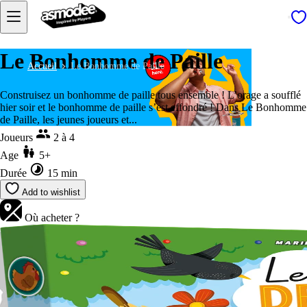
Le Bonhomme de Paille
Accueil
Le Bonhomme de Paille
Construisez un bonhomme de paille tous ensemble ! L’orage a soufflé
hier soir et le bonhomme de paille s’est effondré ! Dans Le Bonhomme
de Paille, les jeunes joueurs et...
Joueurs
2 à 4
Age
5+
Durée
15 min
Add to wishlist
Où acheter ?