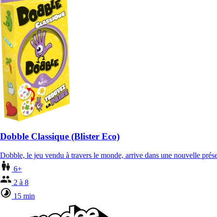
Dobble Classique (Blister Eco)
Dobble, le jeu vendu à travers le monde, arrive dans une nouvelle pré
6+
2 à 8
15 min