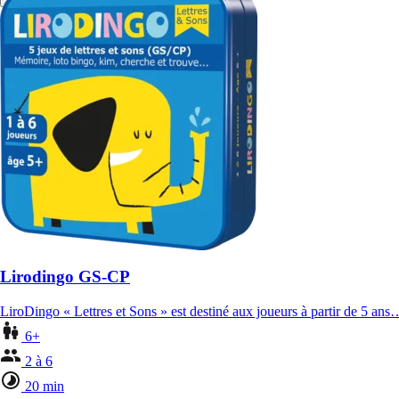
Lirodingo GS-CP
LiroDingo « Lettres et Sons » est destiné aux joueurs à partir de 5 ans
6+
2 à 6
20 min