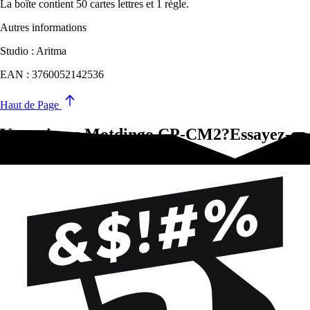
La boîte contient 50 cartes lettres et 1 règle.
Autres informations
Studio : Aritma
EAN : 3760052142536
Haut de Page
Vous aimez Motdingo CP-CM2?Essayez-ça
!