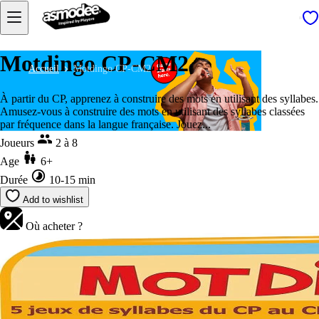
Motdingo CP-CM2
Accueil
Motdingo CP-CM2
À partir du CP, apprenez à construire des mots en utilisant des syllabes.
Amusez-vous à construire des mots en utilisant des syllabes classées
par fréquence dans la langue française. Jouez...
Joueurs
2 à 8
Age
6+
Durée
10-15 min
Add to wishlist
Où acheter ?