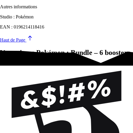
Autres informations
Studio : Pokémon
EAN : 0196214118416
Haut de Page
Vous aimez Pokémon : Bundle – 6 boosters
Foudre Noire?Essayez-ça !