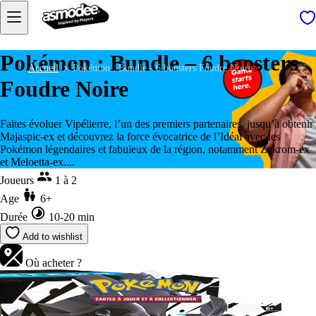
Pokémon : Bundle – 6 boosters
Accueil
Pokémon : Bundle - 6 boosters Foudre Noire
Foudre Noire
Faites évoluer Vipélierre, l’un des premiers partenaires, jusqu’à obtenir
Majaspic-ex et découvrez la force évocatrice de l’Idéal avec les
Pokémon légendaires et fabuleux de la région, notamment Zekrom-ex
et Meloetta-ex....
Joueurs
1 à 2
Age
6+
Durée
10-20 min
Add to wishlist
Où acheter ?