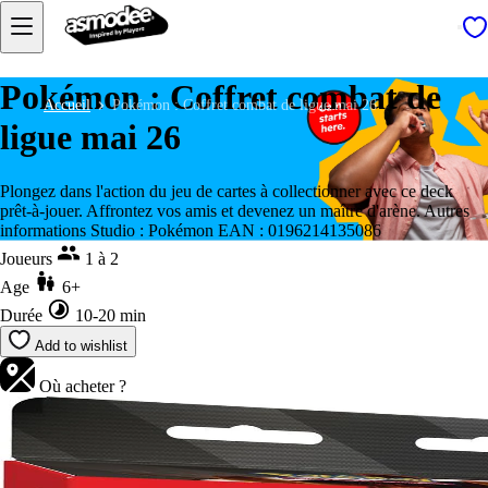
Pokémon : Coffret combat de
Accueil
Pokémon : Coffret combat de ligue mai 26
ligue mai 26
Plongez dans l'action du jeu de cartes à collectionner avec ce deck
prêt-à-jouer. Affrontez vos amis et devenez un maître d'arène. Autres
informations Studio : Pokémon EAN : 0196214135086
Joueurs
1 à 2
Age
6+
Durée
10-20 min
Add to wishlist
Où acheter ?