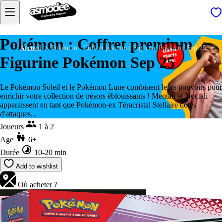
Pokémon : Coffret premium
Accueil
Pokémon : Coffret premium Figurine Pokémon Sep 25
Figurine Pokémon Sep 25
Le Pokémon Soleil et le Pokémon Lune combinent leurs pouvoirs pour
enrichir votre collection de trésors éblouissants ! Mentali et Noctali
apparaissent en tant que Pokémon-ex Téracristal Stellaire dotés
d'attaques...
Joueurs
1 à 2
Age
6+
Durée
10-20 min
Add to wishlist
Où acheter ?