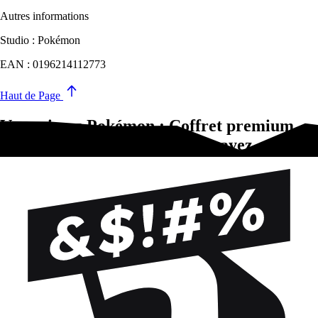
Autres informations
Studio : Pokémon
EAN : 0196214112773
Haut de Page
Vous aimez Pokémon : Coffret premium
Figurine Pokémon Sep 25?Essayez-ça !