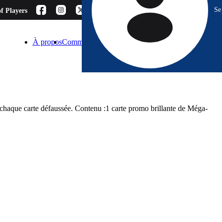
Se
f Players
À propos
Comment choisir ?
Blog
Espace Pro
Contact
chaque carte défaussée. Contenu :1 carte promo brillante de Méga-