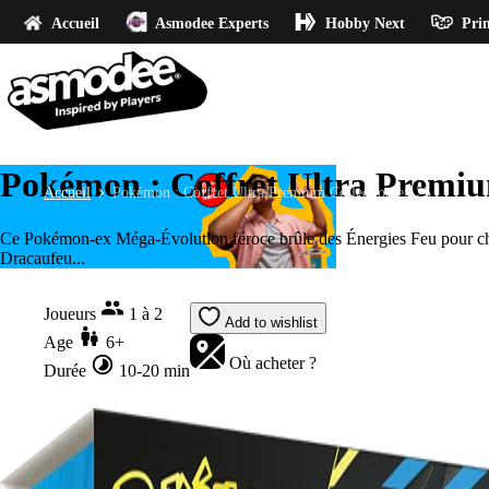
Accueil
Asmodee Experts
Hobby Next
Prin
Pokémon : Coffret Ultra Premiu
Accueil
Pokémon : Coffret Ultra Premium Collection ex 25
Ce Pokémon-ex Méga-Évolution féroce brûle des Énergies Feu pour char
Dracaufeu...
Joueurs
1 à 2
Add to wishlist
Age
6+
Où acheter ?
Durée
10-20 min