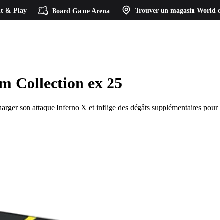
t & Play
Board Game Arena
Trouver un magasin
World o
m Collection ex 25
ger son attaque Inferno X et inflige des dégâts supplémentaires pour 