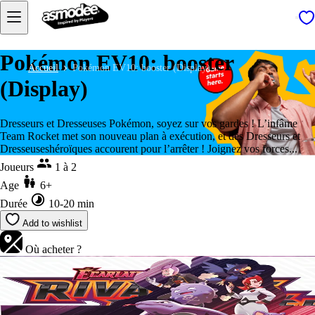
Pokémon EV10: booster
Accueil
Pokémon EV10: booster (Display)
(Display)
Dresseurs et Dresseuses Pokémon, soyez sur vos gardes ! L’infâme
Team Rocket met son nouveau plan à exécution, et des Dresseurs et
Dresseuseshéroïques accourent pour l’arrêter ! Joignez vos forces...
Joueurs
1 à 2
Age
6+
Durée
10-20 min
Add to wishlist
Où acheter ?