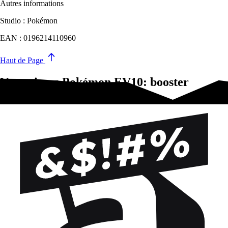
Autres informations
Studio : Pokémon
EAN : 0196214110960
Haut de Page
Vous aimez Pokémon EV10: booster
(Display)?Essayez-ça !