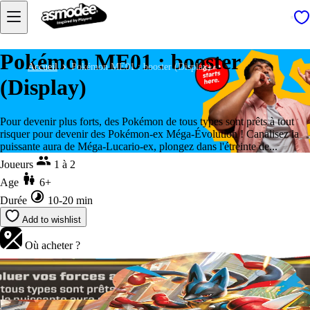
Pokémon ME01 : booster
Accueil
Pokémon ME01 : booster (Display)
(Display)
Pour devenir plus forts, des Pokémon de tous types sont prêts à tout
risquer pour devenir des Pokémon-ex Méga-Évolution ! Canalisez la
puissante aura de Méga-Lucario-ex, plongez dans l'étreinte de...
Joueurs
1 à 2
Age
6+
Durée
10-20 min
Add to wishlist
Où acheter ?