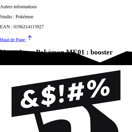
Autres informations
Studio : Pokémon
EAN : 0196214115927
Haut de Page
Vous aimez Pokémon ME01 : booster
(Display)?Essayez-ça !