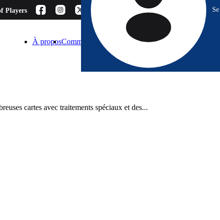
Se
f Players
À propos
Comment choisir ?
Blog
Espace Pro
Contact
reuses cartes avec traitements spéciaux et des...