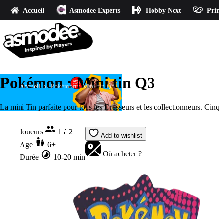
Accueil
Asmodee Experts
Hobby Next
Prin
Pokémon : Mini tin Q3
Accueil
Pokémon : Mini tin Q3
La mini Tin parfaite pour tous les Dresseurs et les collectionneurs. Cin
Joueurs
1 à 2
Add to wishlist
Age
6+
Où acheter ?
Durée
10-20 min