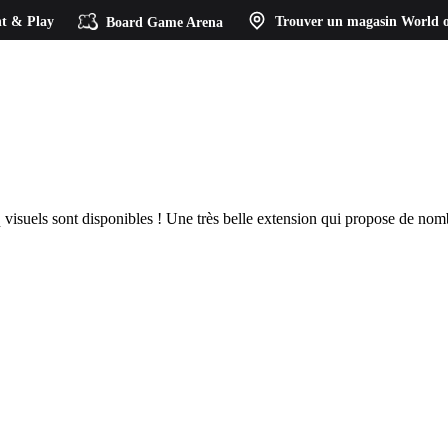
t & Play
Board Game Arena
Trouver un magasin
World o
q visuels sont disponibles ! Une très belle extension qui propose de nomb