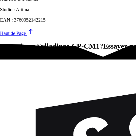
Studio : Aritma
EAN : 3760052142215
Haut de Page
Vous aimez Sylladingo CP-CM1?Essayez-ça