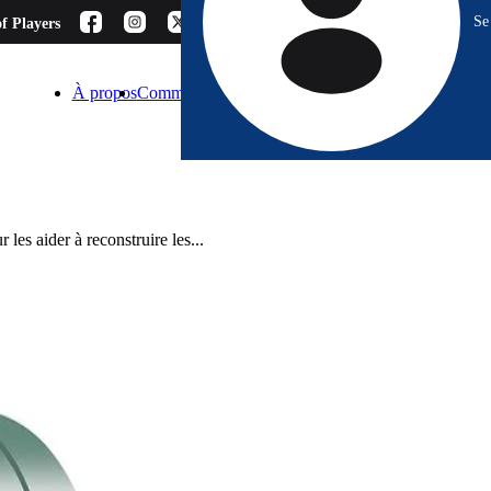
Se
f Players
À propos
Comment choisir ?
Blog
Espace Pro
Contact
les aider à reconstruire les...