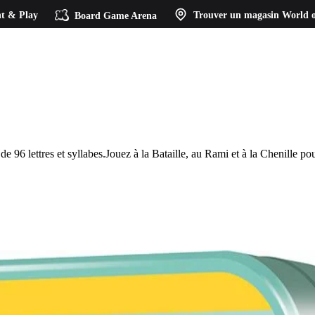
t & Play
Board Game Arena
Trouver un magasin
World o
96 lettres et syllabes.Jouez à la Bataille, au Rami et à la Chenille pour 