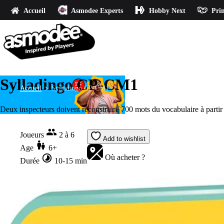
Accueil
Asmodee Experts
Hobby Next
Prin
Sylladingo CP-CM1
Accueil
Sylladingo CP-CM1
Deux inspecteurs doivent reconstruire 700 mots du vocabulaire à partir de 
Joueurs
2 à 6
Add to wishlist
Age
6+
Où acheter ?
Durée
10-15 min