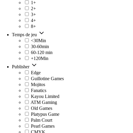
1+
2+
3+
4+
8+
Temps de jeu
<30Min
30-60min
60-120 min
+120Min
Publisher
Edge
Guillotine Games
Mojitos
Fanatics
Kayou Limited
ATM Gaming
Old Games
Platypus Game
Palm Court
Pearl Games
CMYK