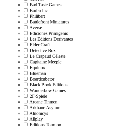
Bad Taste Games
Barbu Inc
Philibert
Battlefront Miniatures
Averse
Ediciones Primigenio
Les Editions Derivantes
Elder Craft
Detective Box
Le Crapaud Céleste
Capitaine Meeple
Equinox
Blueman
Boardcubator
Black Book Editions
Wonderbow Games
2F-Spiele
Arcane Tinmen
Arkhane Asylum
Alnomcys
Allplay
Editions Tournon