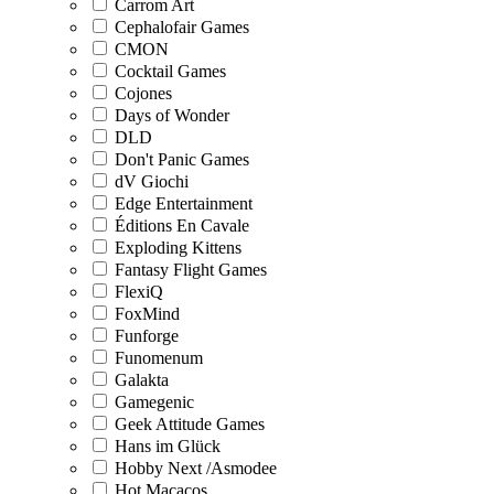
Carrom Art
Cephalofair Games
CMON
Cocktail Games
Cojones
Days of Wonder
DLD
Don't Panic Games
dV Giochi
Edge Entertainment
Éditions En Cavale
Exploding Kittens
Fantasy Flight Games
FlexiQ
FoxMind
Funforge
Funomenum
Galakta
Gamegenic
Geek Attitude Games
Hans im Glück
Hobby Next /Asmodee
Hot Macacos