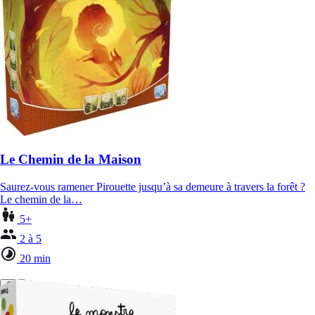
Le Chemin de la Maison
Saurez-vous ramener Pirouette jusqu’à sa demeure à travers la forêt ?
Le chemin de la…
5+
2 à 5
20 min