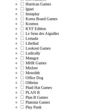
Hurrican Games
Igiari
Instaplay
Korea Board Games
Kosmos
KYF Edition
Le Sens des Aiguilles
Lemada
Libellud
Lookout Games
Ludically
Matagot
MHR Games
Mixlore
Monolith
Office Dog
Olibrius
Plaid Hat Games
PLAN B
Plan B Games
Platonia Games
Play Punk