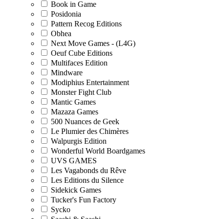
Book in Game
Posidonia
Pattern Recog Editions
Obhea
Next Move Games - (L4G)
Oeuf Cube Editions
Multifaces Edition
Mindware
Modiphius Entertainment
Monster Fight Club
Mantic Games
Mazaza Games
500 Nuances de Geek
Le Plumier des Chimères
Walpurgis Edition
Wonderful World Boardgames
UVS GAMES
Les Vagabonds du Rêve
Les Editions du Silence
Sidekick Games
Tucker's Fun Factory
Sycko