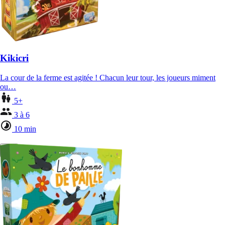
Kikicri
La cour de la ferme est agitée ! Chacun leur tour, les joueurs miment
ou…
5+
3 à 6
10 min