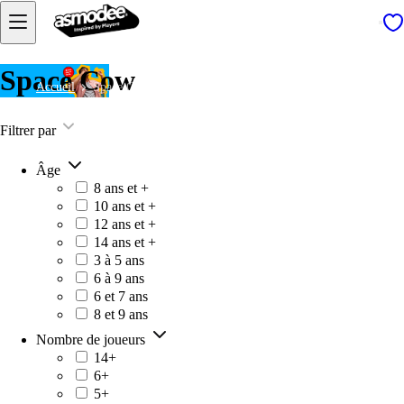
Space Cow
Accueil
Space Cow
Filtrer par
Âge
8 ans et +
10 ans et +
12 ans et +
14 ans et +
3 à 5 ans
6 à 9 ans
6 et 7 ans
8 et 9 ans
Nombre de joueurs
14+
6+
5+