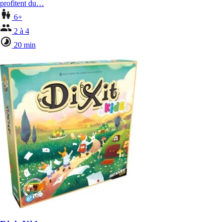
profitent du…
6+
2 à 4
20 min