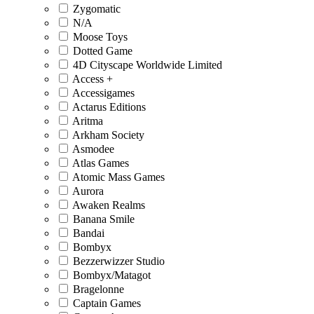
Zygomatic
N/A
Moose Toys
Dotted Game
4D Cityscape Worldwide Limited
Access +
Accessigames
Actarus Editions
Aritma
Arkham Society
Asmodee
Atlas Games
Atomic Mass Games
Aurora
Awaken Realms
Banana Smile
Bandai
Bombyx
Bezzerwizzer Studio
Bombyx/Matagot
Bragelonne
Captain Games