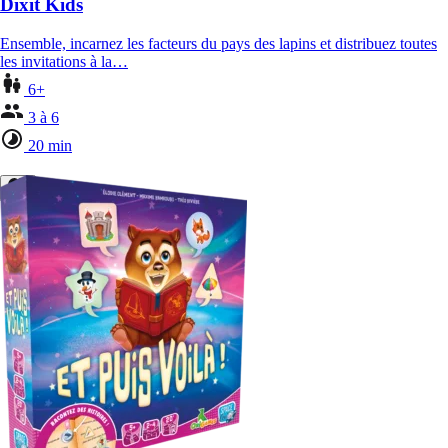
Dixit Kids
Ensemble, incarnez les facteurs du pays des lapins et distribuez toutes
les invitations à la…
6+
3 à 6
20 min