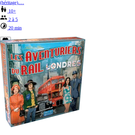
(héritage).…
10+
2 à 5
20 min