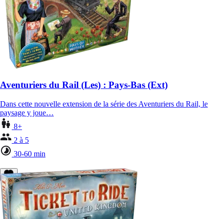
Aventuriers du Rail (Les) : Pays-Bas (Ext)
Dans cette nouvelle extension de la série des Aventuriers du Rail, le
paysage y joue…
8+
2 à 5
30-60 min