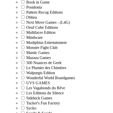
Book in Game
Posidonia
Pattern Recog Editions
Obhea
Next Move Games - (L4G)
Oeuf Cube Editions
Multifaces Edition
Mindware
Modiphius Entertainment
Monster Fight Club
Mantic Games
Mazaza Games
500 Nuances de Geek
Le Plumier des Chimères
Walpurgis Edition
Wonderful World Boardgames
UVS GAMES
Les Vagabonds du Rêve
Les Editions du Silence
Sidekick Games
Tucker's Fun Factory
Sycko