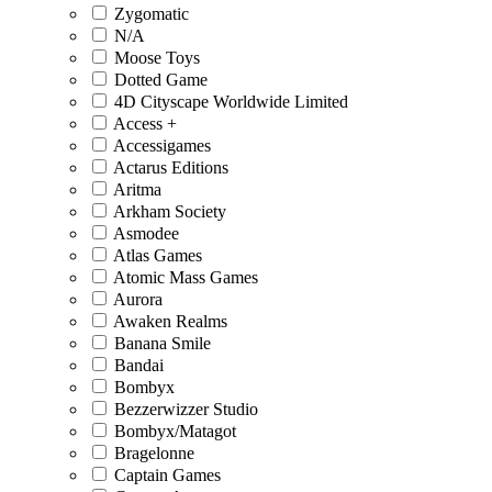
Zygomatic
N/A
Moose Toys
Dotted Game
4D Cityscape Worldwide Limited
Access +
Accessigames
Actarus Editions
Aritma
Arkham Society
Asmodee
Atlas Games
Atomic Mass Games
Aurora
Awaken Realms
Banana Smile
Bandai
Bombyx
Bezzerwizzer Studio
Bombyx/Matagot
Bragelonne
Captain Games