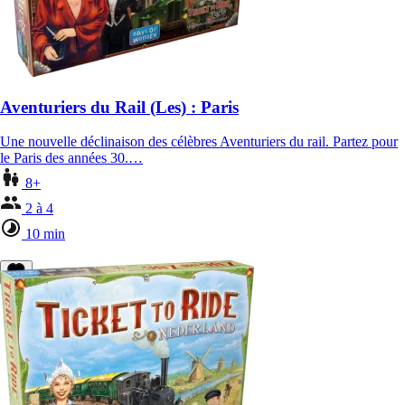
Aventuriers du Rail (Les) : Paris
Une nouvelle déclinaison des célèbres Aventuriers du rail. Partez pour
le Paris des années 30.…
8+
2 à 4
10 min