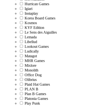
Hurrican Games
Igiari
Instaplay
Korea Board Games
Kosmos
KYF Edition
Le Sens des Aiguilles
Lemada
Libellud
Lookout Games
Ludically
Matagot
MHR Games
Mixlore
Monolith
Office Dog
Olibrius
Plaid Hat Games
PLAN B
Plan B Games
Platonia Games
Play Punk