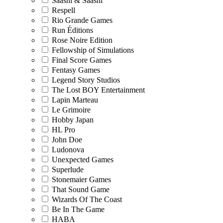
Saashi & Saashi
Respell
Rio Grande Games
Run Éditions
Rose Noire Edition
Fellowship of Simulations
Final Score Games
Fentasy Games
Legend Story Studios
The Lost BOY Entertainment
Lapin Marteau
Le Grimoire
Hobby Japan
HL Pro
John Doe
Ludonova
Unexpected Games
Superlude
Stonemaier Games
That Sound Game
Wizards Of The Coast
Be In The Game
HABA