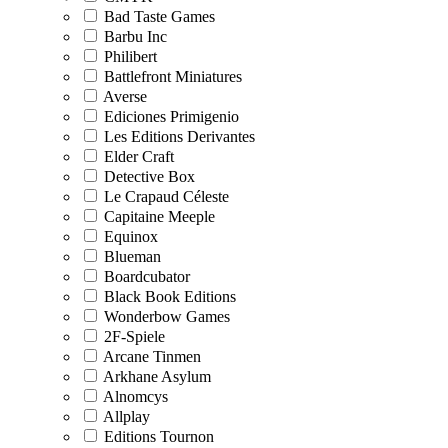
Bad Taste Games
Barbu Inc
Philibert
Battlefront Miniatures
Averse
Ediciones Primigenio
Les Editions Derivantes
Elder Craft
Detective Box
Le Crapaud Céleste
Capitaine Meeple
Equinox
Blueman
Boardcubator
Black Book Editions
Wonderbow Games
2F-Spiele
Arcane Tinmen
Arkhane Asylum
Alnomcys
Allplay
Editions Tournon