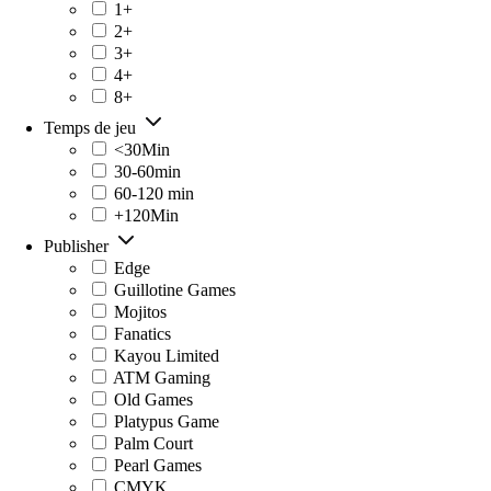
1+
2+
3+
4+
8+
Temps de jeu
<30Min
30-60min
60-120 min
+120Min
Publisher
Edge
Guillotine Games
Mojitos
Fanatics
Kayou Limited
ATM Gaming
Old Games
Platypus Game
Palm Court
Pearl Games
CMYK