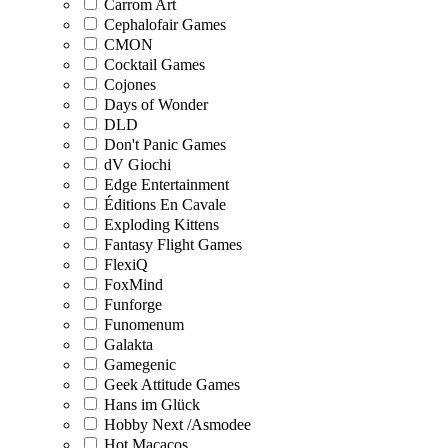
Carrom Art
Cephalofair Games
CMON
Cocktail Games
Cojones
Days of Wonder
DLD
Don't Panic Games
dV Giochi
Edge Entertainment
Éditions En Cavale
Exploding Kittens
Fantasy Flight Games
FlexiQ
FoxMind
Funforge
Funomenum
Galakta
Gamegenic
Geek Attitude Games
Hans im Glück
Hobby Next /Asmodee
Hot Macacos