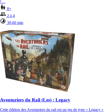
!…
8+
2 à 4
30-60 min
Aventuriers du Rail (Les) : Legacy
Cette édition des Aventuriers du rail est un jeu de type « Legacy »