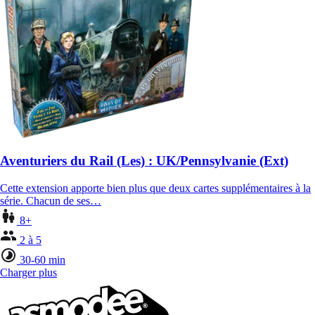
Aventuriers du Rail (Les) : UK/Pennsylvanie (Ext)
Cette extension apporte bien plus que deux cartes supplémentaires à la
série. Chacun de ses…
8+
2 à 5
30-60 min
Charger plus