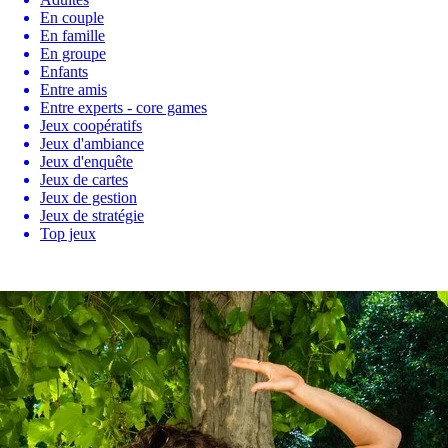
En couple
En famille
En groupe
Enfants
Entre amis
Entre experts - core games
Jeux coopératifs
Jeux d'ambiance
Jeux d'enquête
Jeux de cartes
Jeux de gestion
Jeux de stratégie
Top jeux