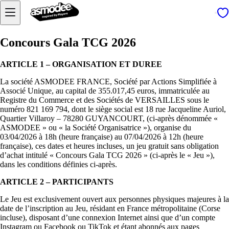
Concours Gala TCG 2026
ARTICLE 1 – ORGANISATION ET DUREE
La société ASMODEE FRANCE, Société par Actions Simplifiée à
Associé Unique, au capital de 355.017,45 euros, immatriculée au
Registre du Commerce et des Sociétés de VERSAILLES sous le
numéro 821 169 794, dont le siège social est 18 rue Jacqueline Auriol,
Quartier Villaroy – 78280 GUYANCOURT, (ci-après dénommée «
ASMODEE » ou « la Société Organisatrice »), organise du
03/04/2026 à 18h (heure française) au 07/04/2026 à 12h (heure
française), ces dates et heures incluses, un jeu gratuit sans obligation
d’achat intitulé « Concours Gala TCG 2026 » (ci-après le « Jeu »),
dans les conditions définies ci-après.
ARTICLE 2 – PARTICIPANTS
Le Jeu est exclusivement ouvert aux personnes physiques majeures à la
date de l’inscription au Jeu, résidant en France métropolitaine (Corse
incluse), disposant d’une connexion Internet ainsi que d’un compte
Instagram ou Facebook ou TikTok et étant abonnés aux pages