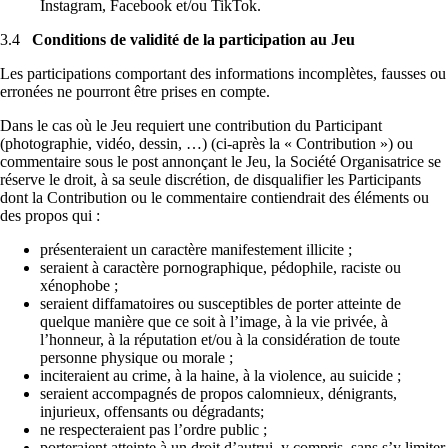
Instagram, Facebook et/ou TikTok.
3.4
Conditions de validité de la participation au Jeu
Les participations comportant des informations incomplètes, fausses ou
erronées ne pourront être prises en compte.
Dans le cas où le Jeu requiert une contribution du Participant
(photographie, vidéo, dessin, …) (ci-après la « Contribution ») ou
commentaire sous le post annonçant le Jeu, la Société Organisatrice se
réserve le droit, à sa seule discrétion, de disqualifier les Participants
dont la Contribution ou le commentaire contiendrait des éléments ou
des propos qui :
présenteraient un caractère manifestement illicite ;
seraient à caractère pornographique, pédophile, raciste ou
xénophobe ;
seraient diffamatoires ou susceptibles de porter atteinte de
quelque manière que ce soit à l’image, à la vie privée, à
l’honneur, à la réputation et/ou à la considération de toute
personne physique ou morale ;
inciteraient au crime, à la haine, à la violence, au suicide ;
seraient accompagnés de propos calomnieux, dénigrants,
injurieux, offensants ou dégradants;
ne respecteraient pas l’ordre public ;
porteraient atteinte à un droit d’autrui, y compris, sans s’y limiter,