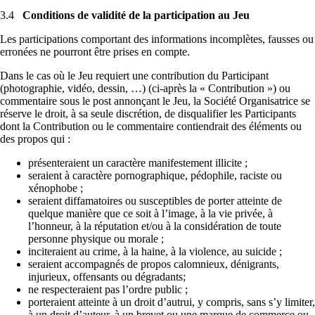
3.4
Conditions de validité de la participation au Jeu
Les participations comportant des informations incomplètes, fausses ou
erronées ne pourront être prises en compte.
Dans le cas où le Jeu requiert une contribution du Participant
(photographie, vidéo, dessin, …) (ci-après la « Contribution ») ou
commentaire sous le post annonçant le Jeu, la Société Organisatrice se
réserve le droit, à sa seule discrétion, de disqualifier les Participants
dont la Contribution ou le commentaire contiendrait des éléments ou
des propos qui :
présenteraient un caractère manifestement illicite ;
seraient à caractère pornographique, pédophile, raciste ou
xénophobe ;
seraient diffamatoires ou susceptibles de porter atteinte de
quelque manière que ce soit à l’image, à la vie privée, à
l’honneur, à la réputation et/ou à la considération de toute
personne physique ou morale ;
inciteraient au crime, à la haine, à la violence, au suicide ;
seraient accompagnés de propos calomnieux, dénigrants,
injurieux, offensants ou dégradants;
ne respecteraient pas l’ordre public ;
porteraient atteinte à un droit d’autrui, y compris, sans s’y limiter,
à un droit d’auteur, à un brevet ou une marque de commerce ou