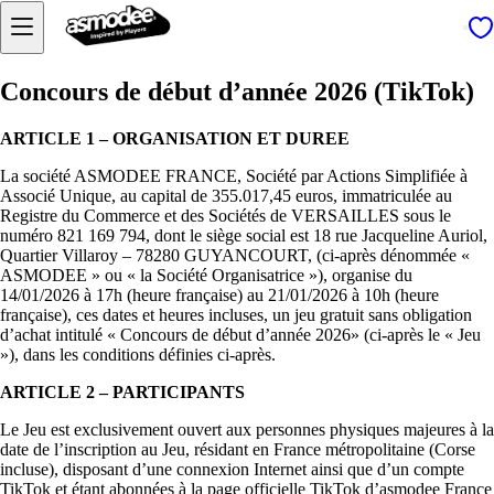
Concours de début d’année 2026 (TikTok)
ARTICLE 1 – ORGANISATION ET DUREE
La société ASMODEE FRANCE, Société par Actions Simplifiée à
Associé Unique, au capital de 355.017,45 euros, immatriculée au
Registre du Commerce et des Sociétés de VERSAILLES sous le
numéro 821 169 794, dont le siège social est 18 rue Jacqueline Auriol,
Quartier Villaroy – 78280 GUYANCOURT, (ci-après dénommée «
ASMODEE » ou « la Société Organisatrice »), organise du
14/01/2026 à 17h (heure française) au 21/01/2026 à 10h (heure
française), ces dates et heures incluses, un jeu gratuit sans obligation
d’achat intitulé « Concours de début d’année 2026» (ci-après le « Jeu
»), dans les conditions définies ci-après.
ARTICLE 2 – PARTICIPANTS
Le Jeu est exclusivement ouvert aux personnes physiques majeures à la
date de l’inscription au Jeu, résidant en France métropolitaine (Corse
incluse), disposant d’une connexion Internet ainsi que d’un compte
TikTok et étant abonnées à la page officielle TikTok d’asmodee France