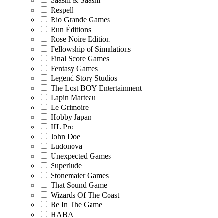
Saashi & Saashi
Respell
Rio Grande Games
Run Éditions
Rose Noire Edition
Fellowship of Simulations
Final Score Games
Fentasy Games
Legend Story Studios
The Lost BOY Entertainment
Lapin Marteau
Le Grimoire
Hobby Japan
HL Pro
John Doe
Ludonova
Unexpected Games
Superlude
Stonemaier Games
That Sound Game
Wizards Of The Coast
Be In The Game
HABA