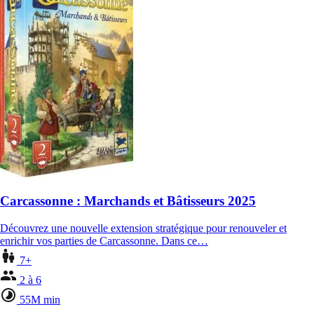
Carcassonne : Marchands et Bâtisseurs 2025
Découvrez une nouvelle extension stratégique pour renouveler et
enrichir vos parties de Carcassonne. Dans ce…
7+
2 à 6
55M min