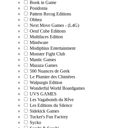
Book in Game
Posidonia
Pattern Recog Editions
Obhea
Next Move Games - (L4G)
Oeuf Cube Editions
Multifaces Edition
Mindware
Modiphius Entertainment
Monster Fight Club
Mantic Games
Mazaza Games
500 Nuances de Geek
Le Plumier des Chimères
Walpurgis Edition
Wonderful World Boardgames
UVS GAMES
Les Vagabonds du Rêve
Les Editions du Silence
Sidekick Games
Tucker's Fun Factory
Sycko