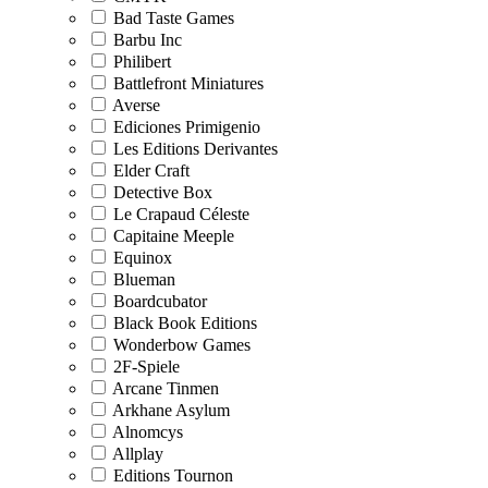
Bad Taste Games
Barbu Inc
Philibert
Battlefront Miniatures
Averse
Ediciones Primigenio
Les Editions Derivantes
Elder Craft
Detective Box
Le Crapaud Céleste
Capitaine Meeple
Equinox
Blueman
Boardcubator
Black Book Editions
Wonderbow Games
2F-Spiele
Arcane Tinmen
Arkhane Asylum
Alnomcys
Allplay
Editions Tournon