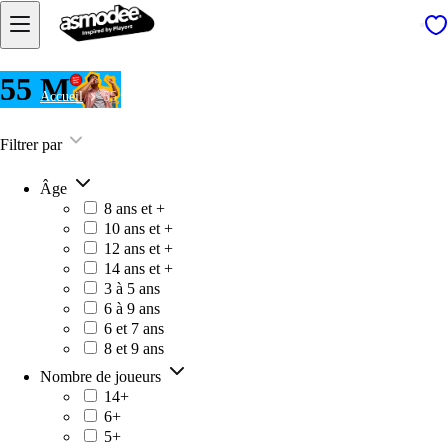
55 M
Accueil
55 M
Filtrer par
Âge
8 ans et +
10 ans et +
12 ans et +
14 ans et +
3 à 5 ans
6 à 9 ans
6 et 7 ans
8 et 9 ans
Nombre de joueurs
14+
6+
5+