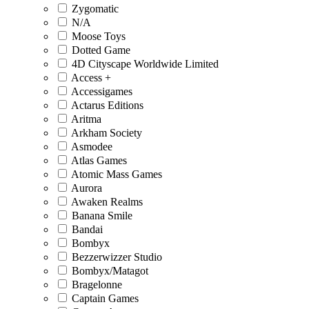
Zygomatic
N/A
Moose Toys
Dotted Game
4D Cityscape Worldwide Limited
Access +
Accessigames
Actarus Editions
Aritma
Arkham Society
Asmodee
Atlas Games
Atomic Mass Games
Aurora
Awaken Realms
Banana Smile
Bandai
Bombyx
Bezzerwizzer Studio
Bombyx/Matagot
Bragelonne
Captain Games