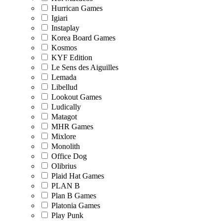
Hurrican Games
Igiari
Instaplay
Korea Board Games
Kosmos
KYF Edition
Le Sens des Aiguilles
Lemada
Libellud
Lookout Games
Ludically
Matagot
MHR Games
Mixlore
Monolith
Office Dog
Olibrius
Plaid Hat Games
PLAN B
Plan B Games
Platonia Games
Play Punk