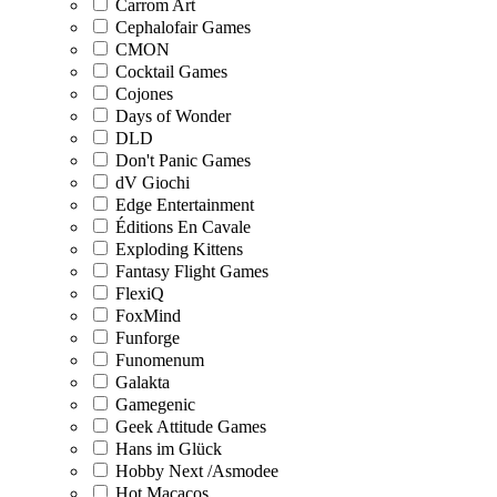
Carrom Art
Cephalofair Games
CMON
Cocktail Games
Cojones
Days of Wonder
DLD
Don't Panic Games
dV Giochi
Edge Entertainment
Éditions En Cavale
Exploding Kittens
Fantasy Flight Games
FlexiQ
FoxMind
Funforge
Funomenum
Galakta
Gamegenic
Geek Attitude Games
Hans im Glück
Hobby Next /Asmodee
Hot Macacos