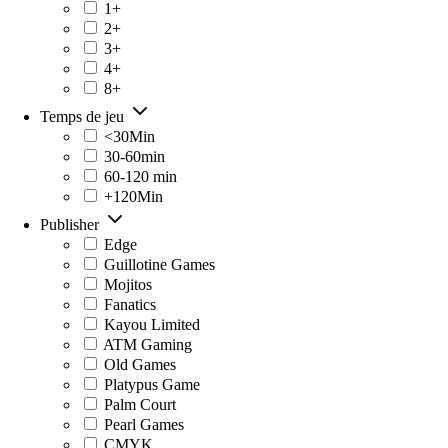
1+
2+
3+
4+
8+
Temps de jeu
<30Min
30-60min
60-120 min
+120Min
Publisher
Edge
Guillotine Games
Mojitos
Fanatics
Kayou Limited
ATM Gaming
Old Games
Platypus Game
Palm Court
Pearl Games
CMYK