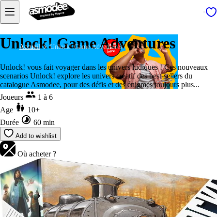
Unlock! Game Adventures
Accueil
Unlock! Game Adventures
Unlock! vous fait voyager dans les univers ludiques ! Ces nouveaux
scenarios Unlock! explore les univers créatif des best-sellers du
catalogue Asmodee, pour des défis et des énigmes toujours plus...
Joueurs
1 à 6
Age
10+
Durée
60 min
Add to wishlist
Où acheter ?