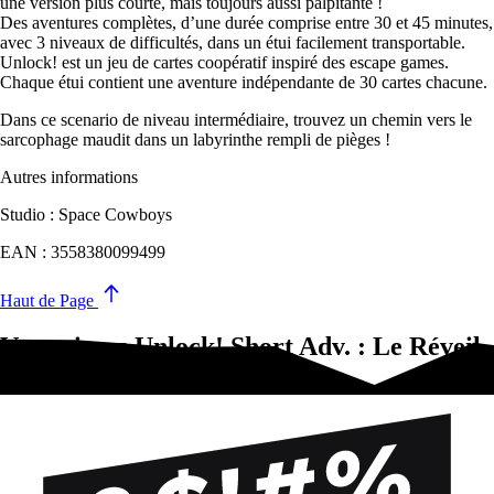
une version plus courte, mais toujours aussi palpitante !
Des aventures complètes, d’une durée comprise entre 30 et 45 minutes,
avec 3 niveaux de difficultés, dans un étui facilement transportable.
Unlock! est un jeu de cartes coopératif inspiré des escape games.
Chaque étui contient une aventure indépendante de 30 cartes chacune.
Dans ce scenario de niveau intermédiaire, trouvez un chemin vers le
sarcophage maudit dans un labyrinthe rempli de pièges !
Autres informations
Studio : Space Cowboys
EAN : 3558380099499
Haut de Page
Vous aimez Unlock! Short Adv. : Le Réveil
de la Momie?Essayez-ça !