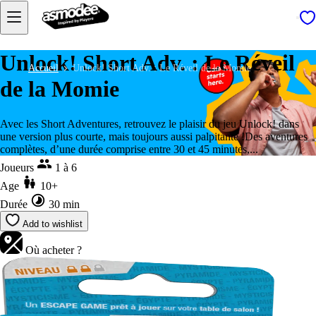
Unlock! Short Adv. : Le Réveil
Accueil
Unlock! Short Adv. : Le Réveil de la Momie
de la Momie
Avec les Short Adventures, retrouvez le plaisir du jeu Unlock! dans
une version plus courte, mais toujours aussi palpitante !Des aventures
complètes, d’une durée comprise entre 30 et 45 minutes,...
Joueurs
1 à 6
Age
10+
Durée
30 min
Add to wishlist
Où acheter ?