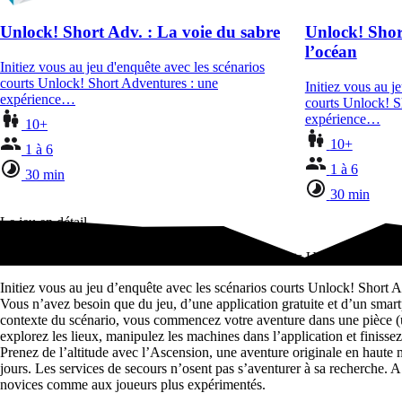
Unlock! Short Adv. : La voie du sabre
Unlock! Shor
l’océan
Initiez vous au jeu d'enquête avec les scénarios
courts Unlock! Short Adventures : une
Initiez vous au j
expérience…
courts Unlock! S
expérience…
10+
10+
1 à 6
1 à 6
30 min
30 min
Le jeu en détail
Initiez vous au jeu d'enquête avec les scénarios courts Unlock! Short
Initiez vous au jeu d’enquête avec les scénarios courts Unlock! Short 
Vous n’avez besoin que du jeu, d’une application gratuite et d’un smar
contexte du scénario, vous commencez votre aventure dans une pièce (un
explorez les lieux, manipulez les machines dans l’application et finissez
Prenez de l’altitude avec l’Ascension, une aventure originale en haute 
jours. Les services de secours n’osent pas s’aventurer à sa recherche. A
novices comme aux joueurs plus expérimentés.