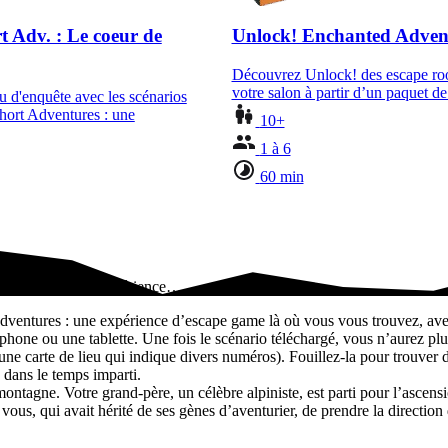
t Adv. : Le coeur de
Unlock! Enchanted Adven
Découvrez Unlock! des escape ro
votre salon à partir d’un paquet 
eu d'enquête avec les scénarios
hort Adventures : une
10+
1 à 6
60 min
 Adventures : une expérience…
Adventures : une expérience d’escape game là où vous vous trouvez, avec
tphone ou une tablette. Une fois le scénario téléchargé, vous n’aurez p
e carte de lieu qui indique divers numéros). Fouillez-la pour trouver d
 dans le temps imparti.
montagne. Votre grand-père, un célèbre alpiniste, est parti pour l’asce
 vous, qui avait hérité de ses gènes d’aventurier, de prendre la directio