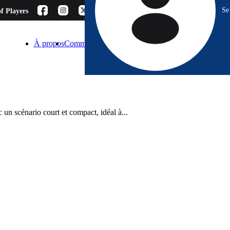
Se
f Players
À propos
Comment choisir ?
Blog
Espace Pro
Contact
un scénario court et compact, idéal à...