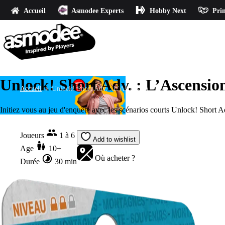
Accueil
Asmodee Experts
Hobby Next
Prin
Unlock! Short Adv. : L’Ascensio
Accueil
Unlock! Short Adv. : L'Ascension
Initiez vous au jeu d'enquête avec les scénarios courts Unlock! Short A
Joueurs
1 à 6
Add to wishlist
Age
10+
Où acheter ?
Durée
30 min