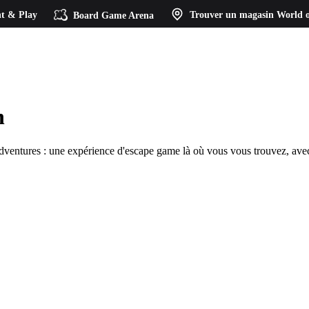
t & Play
Board Game Arena
Trouver un magasin
World o
n
dventures : une expérience d'escape game là où vous vous trouvez, avec 