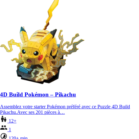
4D Build Pokémon – Pikachu
Assemblez votre starter Pokémon préféré avec ce Puzzle 4D Build
Pikachu.Avec ses 201 pièces à…
12+
1
120+ min