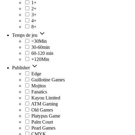
1+
2+
3+
4+
8+
Temps de jeu
<30Min
30-60min
60-120 min
+120Min
Publisher
Edge
Guillotine Games
Mojitos
Fanatics
Kayou Limited
ATM Gaming
Old Games
Platypus Game
Palm Court
Pearl Games
CMYK