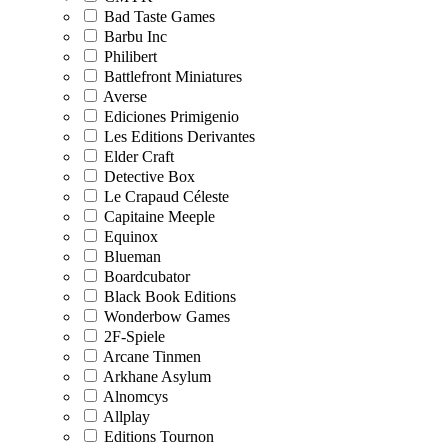
Bad Taste Games
Barbu Inc
Philibert
Battlefront Miniatures
Averse
Ediciones Primigenio
Les Editions Derivantes
Elder Craft
Detective Box
Le Crapaud Céleste
Capitaine Meeple
Equinox
Blueman
Boardcubator
Black Book Editions
Wonderbow Games
2F-Spiele
Arcane Tinmen
Arkhane Asylum
Alnomcys
Allplay
Editions Tournon