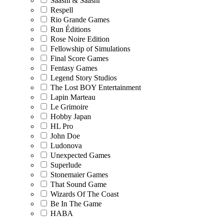
Saashi & Saashi
Respell
Rio Grande Games
Run Éditions
Rose Noire Edition
Fellowship of Simulations
Final Score Games
Fentasy Games
Legend Story Studios
The Lost BOY Entertainment
Lapin Marteau
Le Grimoire
Hobby Japan
HL Pro
John Doe
Ludonova
Unexpected Games
Superlude
Stonemaier Games
That Sound Game
Wizards Of The Coast
Be In The Game
HABA