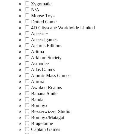
Zygomatic
N/A
Moose Toys
Dotted Game
4D Cityscape Worldwide Limited
Access +
Accessigames
Actarus Editions
Aritma
Arkham Society
Asmodee
Atlas Games
Atomic Mass Games
Aurora
Awaken Realms
Banana Smile
Bandai
Bombyx
Bezzerwizzer Studio
Bombyx/Matagot
Bragelonne
Captain Games