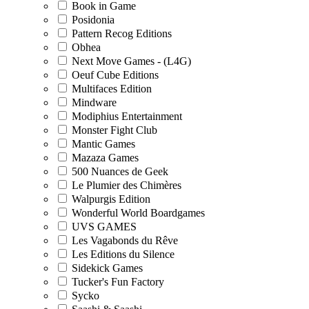
Book in Game
Posidonia
Pattern Recog Editions
Obhea
Next Move Games - (L4G)
Oeuf Cube Editions
Multifaces Edition
Mindware
Modiphius Entertainment
Monster Fight Club
Mantic Games
Mazaza Games
500 Nuances de Geek
Le Plumier des Chimères
Walpurgis Edition
Wonderful World Boardgames
UVS GAMES
Les Vagabonds du Rêve
Les Editions du Silence
Sidekick Games
Tucker's Fun Factory
Sycko