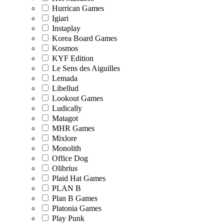
Hurrican Games
Igiari
Instaplay
Korea Board Games
Kosmos
KYF Edition
Le Sens des Aiguilles
Lemada
Libellud
Lookout Games
Ludically
Matagot
MHR Games
Mixlore
Monolith
Office Dog
Olibrius
Plaid Hat Games
PLAN B
Plan B Games
Platonia Games
Play Punk