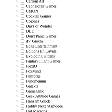
Carrom Art
Cephalofair Games
CMON
Cocktail Games
Cojones
Days of Wonder
DLD
Don't Panic Games
dV Giochi
Edge Entertainment
Éditions En Cavale
Exploding Kittens
Fantasy Flight Games
FlexiQ
FoxMind
Funforge
Funomenum
Galakta
Gamegenic
Geek Attitude Games
Hans im Glück
Hobby Next /Asmodee
Hot Macacos