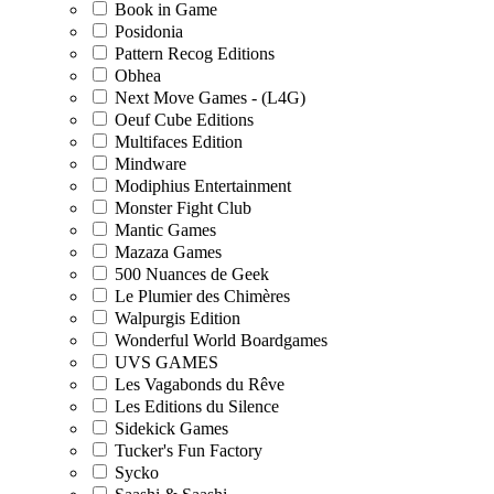
Book in Game
Posidonia
Pattern Recog Editions
Obhea
Next Move Games - (L4G)
Oeuf Cube Editions
Multifaces Edition
Mindware
Modiphius Entertainment
Monster Fight Club
Mantic Games
Mazaza Games
500 Nuances de Geek
Le Plumier des Chimères
Walpurgis Edition
Wonderful World Boardgames
UVS GAMES
Les Vagabonds du Rêve
Les Editions du Silence
Sidekick Games
Tucker's Fun Factory
Sycko