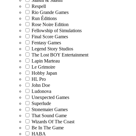
Saashi & Saashi
Respell
Rio Grande Games
Run Éditions
Rose Noire Edition
Fellowship of Simulations
Final Score Games
Fentasy Games
Legend Story Studios
The Lost BOY Entertainment
Lapin Marteau
Le Grimoire
Hobby Japan
HL Pro
John Doe
Ludonova
Unexpected Games
Superlude
Stonemaier Games
That Sound Game
Wizards Of The Coast
Be In The Game
HABA