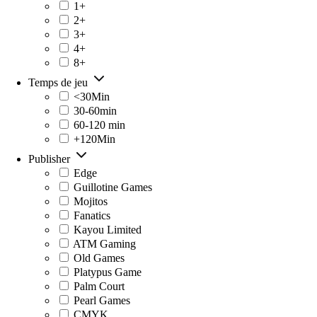
1+
2+
3+
4+
8+
Temps de jeu
<30Min
30-60min
60-120 min
+120Min
Publisher
Edge
Guillotine Games
Mojitos
Fanatics
Kayou Limited
ATM Gaming
Old Games
Platypus Game
Palm Court
Pearl Games
CMYK