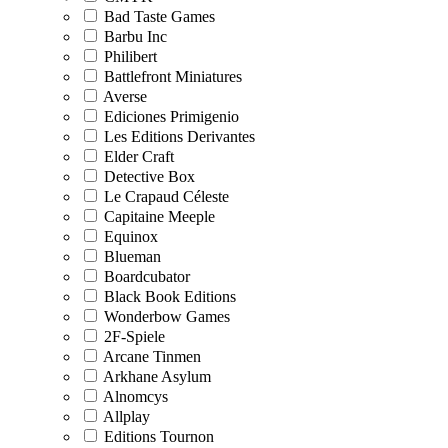
Bad Taste Games
Barbu Inc
Philibert
Battlefront Miniatures
Averse
Ediciones Primigenio
Les Editions Derivantes
Elder Craft
Detective Box
Le Crapaud Céleste
Capitaine Meeple
Equinox
Blueman
Boardcubator
Black Book Editions
Wonderbow Games
2F-Spiele
Arcane Tinmen
Arkhane Asylum
Alnomcys
Allplay
Editions Tournon