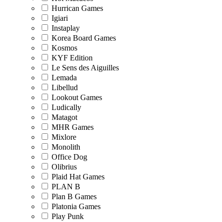
Hurrican Games
Igiari
Instaplay
Korea Board Games
Kosmos
KYF Edition
Le Sens des Aiguilles
Lemada
Libellud
Lookout Games
Ludically
Matagot
MHR Games
Mixlore
Monolith
Office Dog
Olibrius
Plaid Hat Games
PLAN B
Plan B Games
Platonia Games
Play Punk