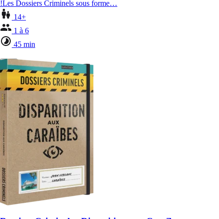
!Les Dossiers Criminels sous forme…
14+
1 à 6
45 min