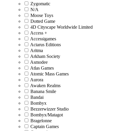
Zygomatic
N/A
Moose Toys
Dotted Game
4D Cityscape Worldwide Limited
Access +
Accessigames
Actarus Editions
Aritma
Arkham Society
Asmodee
Atlas Games
Atomic Mass Games
Aurora
Awaken Realms
Banana Smile
Bandai
Bombyx
Bezzerwizzer Studio
Bombyx/Matagot
Bragelonne
Captain Games