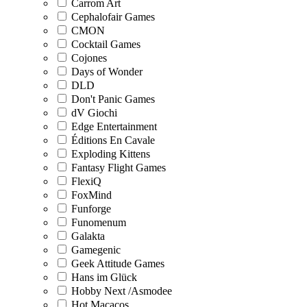
Carrom Art
Cephalofair Games
CMON
Cocktail Games
Cojones
Days of Wonder
DLD
Don't Panic Games
dV Giochi
Edge Entertainment
Éditions En Cavale
Exploding Kittens
Fantasy Flight Games
FlexiQ
FoxMind
Funforge
Funomenum
Galakta
Gamegenic
Geek Attitude Games
Hans im Glück
Hobby Next /Asmodee
Hot Macacos