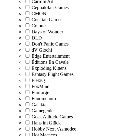
Carrom Art
Cephalofair Games
CMON
Cocktail Games
Cojones
Days of Wonder
DLD
Don't Panic Games
dV Giochi
Edge Entertainment
Éditions En Cavale
Exploding Kittens
Fantasy Flight Games
FlexiQ
FoxMind
Funforge
Funomenum
Galakta
Gamegenic
Geek Attitude Games
Hans im Glück
Hobby Next /Asmodee
Hot Macacos