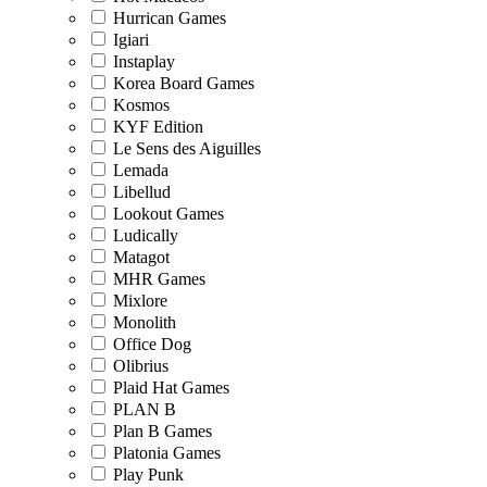
Hurrican Games
Igiari
Instaplay
Korea Board Games
Kosmos
KYF Edition
Le Sens des Aiguilles
Lemada
Libellud
Lookout Games
Ludically
Matagot
MHR Games
Mixlore
Monolith
Office Dog
Olibrius
Plaid Hat Games
PLAN B
Plan B Games
Platonia Games
Play Punk