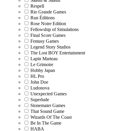
Saashi & Saashi
Respell
Rio Grande Games
Run Éditions
Rose Noire Edition
Fellowship of Simulations
Final Score Games
Fentasy Games
Legend Story Studios
The Lost BOY Entertainment
Lapin Marteau
Le Grimoire
Hobby Japan
HL Pro
John Doe
Ludonova
Unexpected Games
Superlude
Stonemaier Games
That Sound Game
Wizards Of The Coast
Be In The Game
HABA