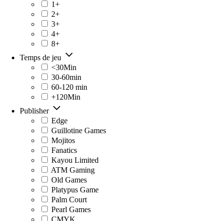
1+
2+
3+
4+
8+
Temps de jeu
<30Min
30-60min
60-120 min
+120Min
Publisher
Edge
Guillotine Games
Mojitos
Fanatics
Kayou Limited
ATM Gaming
Old Games
Platypus Game
Palm Court
Pearl Games
CMYK