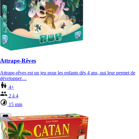
Attrape-Rêves
Attrape-rêves est un jeu pour les enfants dès 4 ans, qui leur permet de
développer…
4+
2 à 4
15 min