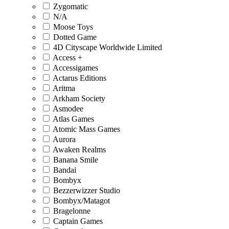
Zygomatic
N/A
Moose Toys
Dotted Game
4D Cityscape Worldwide Limited
Access +
Accessigames
Actarus Editions
Aritma
Arkham Society
Asmodee
Atlas Games
Atomic Mass Games
Aurora
Awaken Realms
Banana Smile
Bandai
Bombyx
Bezzerwizzer Studio
Bombyx/Matagot
Bragelonne
Captain Games