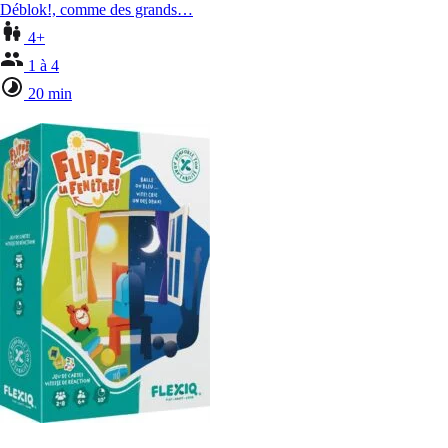
Déblok!, comme des grands…
4+
1 à 4
20 min