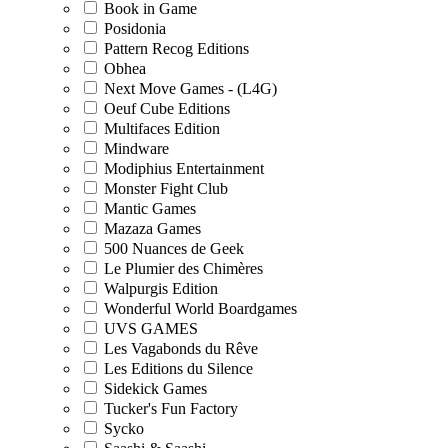
Book in Game
Posidonia
Pattern Recog Editions
Obhea
Next Move Games - (L4G)
Oeuf Cube Editions
Multifaces Edition
Mindware
Modiphius Entertainment
Monster Fight Club
Mantic Games
Mazaza Games
500 Nuances de Geek
Le Plumier des Chimères
Walpurgis Edition
Wonderful World Boardgames
UVS GAMES
Les Vagabonds du Rêve
Les Editions du Silence
Sidekick Games
Tucker's Fun Factory
Sycko