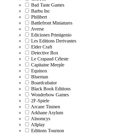
Bad Taste Games
Barbu Inc
Philibert
Battlefront Miniatures
Averse
Ediciones Primigenio
Les Editions Derivantes
Elder Craft
Detective Box
Le Crapaud Céleste
Capitaine Meeple
Equinox
Blueman
Boardcubator
Black Book Editions
Wonderbow Games
2F-Spiele
Arcane Tinmen
Arkhane Asylum
Alnomcys
Allplay
Editions Tournon