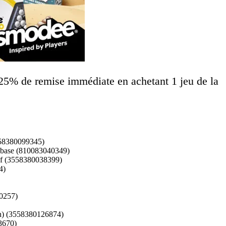
e 25% de remise immédiate en achetant 1 jeu de la
58380099345)
e base (810083040349)
Of (3558380038399)
4)
0257)
sh) (3558380126874)
3670)