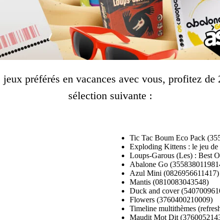
s jeux préférés en vacances avec vous, profitez d
sélection suivante :
Tic Tac Boum Eco Pack (35
Exploding Kittens : le jeu d
Loups-Garous (Les) : Best 
Abalone Go (355838011981
Azul Mini (0826956611417)
Mantis (0810083043548)
Duck and cover (540700961
Flowers (3760400210009)
Timeline multithèmes (refre
Maudit Mot Dit (376005214