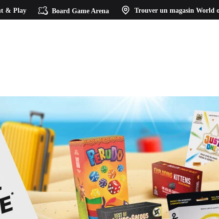
t & Play
Board Game Arena
Trouver un magasin
World o