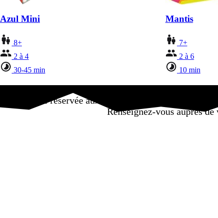
Azul Mini
Mantis
8+
7+
2 à 4
2 à 6
30-45 min
10 min
Offre réservée aux particuliers dans la limite d
Renseignez-vous auprès de vo