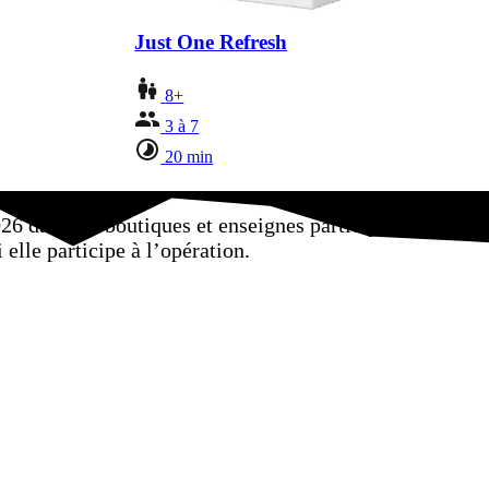
Just One Refresh
8+
3 à 7
20 min
26 dans les boutiques et enseignes participantes.
elle participe à l’opération.