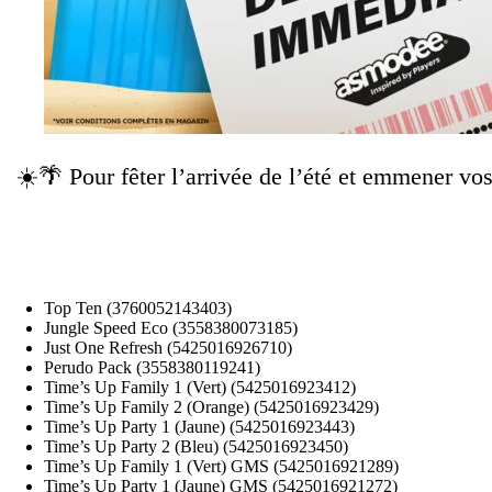
☀️🌴 Pour fêter l’arrivée de l’été et emmener vo
Top Ten (3760052143403)
Jungle Speed Eco (3558380073185)
Just One Refresh (5425016926710)
Perudo Pack (3558380119241)
Time’s Up Family 1 (Vert) (5425016923412)
Time’s Up Family 2 (Orange) (5425016923429)
Time’s Up Party 1 (Jaune) (5425016923443)
Time’s Up Party 2 (Bleu) (5425016923450)
Time’s Up Family 1 (Vert) GMS (5425016921289)
Time’s Up Party 1 (Jaune) GMS (5425016921272)