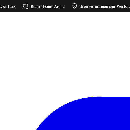
t & Play
Board Game Arena
Trouver un magasin
World o