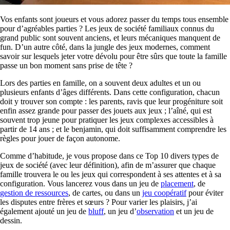
Vos enfants sont joueurs et vous adorez passer du temps tous ensemble
pour d’agréables parties ? Les jeux de société familiaux connus du
grand public sont souvent anciens, et leurs mécaniques manquent de
fun. D’un autre côté, dans la jungle des jeux modernes, comment
savoir sur lesquels jeter votre dévolu pour être sûrs que toute la famille
passe un bon moment sans prise de tête ?
Lors des parties en famille, on a souvent deux adultes et un ou
plusieurs enfants d’âges différents. Dans cette configuration, chacun
doit y trouver son compte : les parents, ravis que leur progéniture soit
enfin assez grande pour passer des jouets aux jeux ; l’aîné, qui est
souvent trop jeune pour pratiquer les jeux complexes accessibles à
partir de 14 ans ; et le benjamin, qui doit suffisamment comprendre les
règles pour jouer de façon autonome.
Comme d’habitude, je vous propose dans ce Top 10 divers types de
jeux de société (avec leur définition), afin de m’assurer que chaque
famille trouvera le ou les jeux qui correspondent à ses attentes et à sa
configuration. Vous lancerez vous dans un jeu de
placement
, de
gestion de ressources
, de cartes, ou dans un
jeu coopératif
pour éviter
les disputes entre frères et sœurs ? Pour varier les plaisirs, j’ai
également ajouté un jeu de
bluff
, un jeu d’
observation
et un jeu de
dessin.