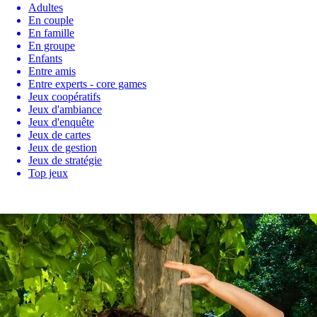
Adultes
En couple
En famille
En groupe
Enfants
Entre amis
Entre experts - core games
Jeux coopératifs
Jeux d'ambiance
Jeux d'enquête
Jeux de cartes
Jeux de gestion
Jeux de stratégie
Top jeux