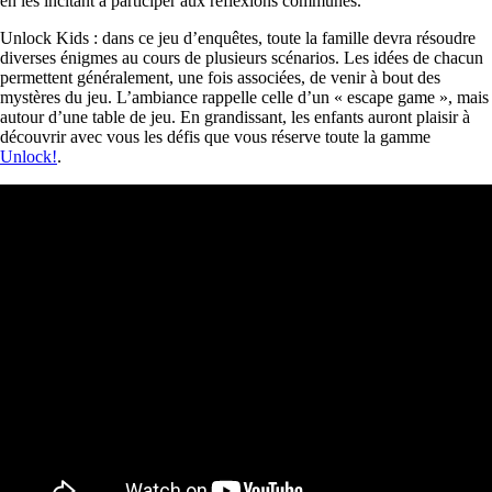
en les incitant à participer aux réflexions communes.
Unlock Kids : dans ce jeu d’enquêtes, toute la famille devra résoudre
diverses énigmes au cours de plusieurs scénarios. Les idées de chacun
permettent généralement, une fois associées, de venir à bout des
mystères du jeu. L’ambiance rappelle celle d’un « escape game », mais
autour d’une table de jeu. En grandissant, les enfants auront plaisir à
découvrir avec vous les défis que vous réserve toute la gamme
Unlock!
.