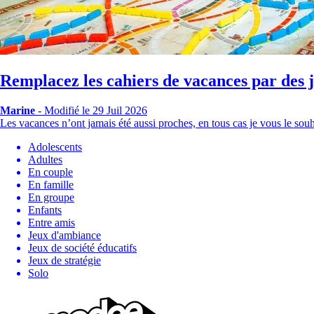
Remplacez les cahiers de vacances par des j
Marine
-
Modifié le 29 Juil 2026
Les vacances n’ont jamais été aussi proches, en tous cas je vous le sou
Adolescents
Adultes
En couple
En famille
En groupe
Enfants
Entre amis
Jeux d'ambiance
Jeux de société éducatifs
Jeux de stratégie
Solo