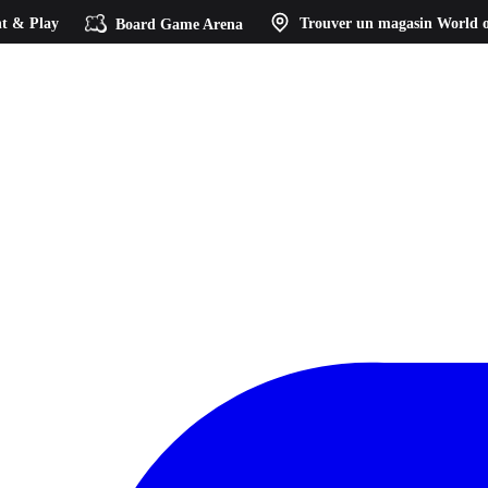
t & Play
Board Game Arena
Trouver un magasin
World o