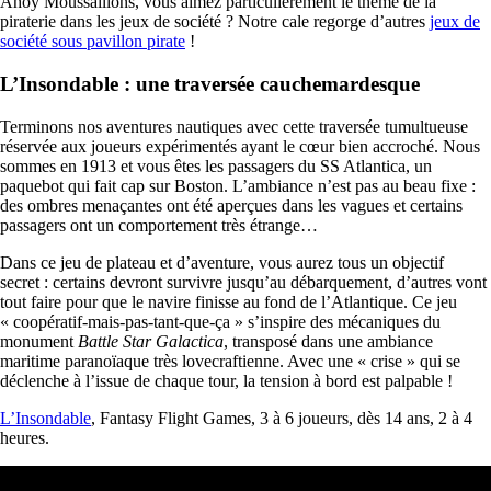
Ahoy Moussaillons, vous aimez particulièrement le thème de la
piraterie dans les jeux de société ? Notre cale regorge d’autres
jeux de
société sous pavillon pirate
!
L’Insondable : une traversée cauchemardesque
Terminons nos aventures nautiques avec cette traversée tumultueuse
réservée aux joueurs expérimentés ayant le cœur bien accroché. Nous
sommes en 1913 et vous êtes les passagers du SS Atlantica, un
paquebot qui fait cap sur Boston. L’ambiance n’est pas au beau fixe :
des ombres menaçantes ont été aperçues dans les vagues et certains
passagers ont un comportement très étrange…
Dans ce jeu de plateau et d’aventure, vous aurez tous un objectif
secret : certains devront survivre jusqu’au débarquement, d’autres vont
tout faire pour que le navire finisse au fond de l’Atlantique. Ce jeu
« coopératif-mais-pas-tant-que-ça » s’inspire des mécaniques du
monument
Battle Star Galactica
, transposé dans une ambiance
maritime paranoïaque très lovecraftienne. Avec une « crise » qui se
déclenche à l’issue de chaque tour, la tension à bord est palpable !
L’Insondable
, Fantasy Flight Games, 3 à 6 joueurs, dès 14 ans, 2 à 4
heures.