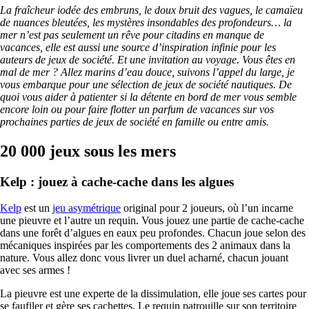
La fraîcheur iodée des embruns, le doux bruit des vagues, le camaïeu
de nuances bleutées, les mystères insondables des profondeurs… la
mer n’est pas seulement un rêve pour citadins en manque de
vacances, elle est aussi une source d’inspiration infinie pour les
auteurs de jeux de société. Et une invitation au voyage. Vous êtes en
mal de mer ? Allez marins d’eau douce, suivons l’appel du large, je
vous embarque pour une sélection de jeux de société nautiques. De
quoi vous aider à patienter si la détente en bord de mer vous semble
encore loin ou pour faire flotter un parfum de vacances sur vos
prochaines parties de jeux de société en famille ou entre amis.
20 000 jeux sous les mers
Kelp : jouez à cache-cache dans les algues
Kelp
est un
jeu asymétrique
original pour 2 joueurs, où l’un incarne
une pieuvre et l’autre un requin. Vous jouez une partie de cache-cache
dans une forêt d’algues en eaux peu profondes. Chacun joue selon des
mécaniques inspirées par les comportements des 2 animaux dans la
nature. Vous allez donc vous livrer un duel acharné, chacun jouant
avec ses armes !
La pieuvre est une experte de la dissimulation, elle joue ses cartes pour
se faufiler et gère ses cachettes. Le requin patrouille sur son territoire