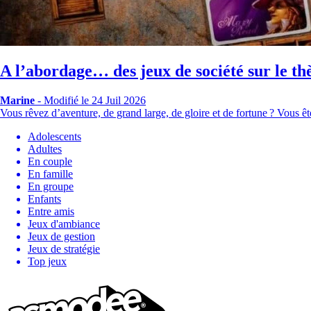
A l’abordage… des jeux de société sur le th
Marine
-
Modifié le 24 Juil 2026
Vous rêvez d’aventure, de grand large, de gloire et de fortune ? Vous ê
Adolescents
Adultes
En couple
En famille
En groupe
Enfants
Entre amis
Jeux d'ambiance
Jeux de gestion
Jeux de stratégie
Top jeux