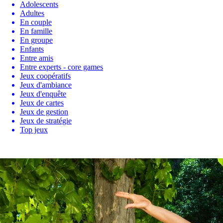
Adolescents
Adultes
En couple
En famille
En groupe
Enfants
Entre amis
Entre experts - core games
Jeux coopératifs
Jeux d'ambiance
Jeux d'enquête
Jeux de cartes
Jeux de gestion
Jeux de stratégie
Top jeux